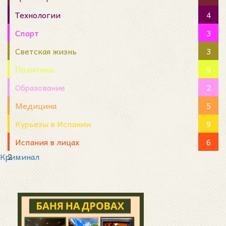
Технологии
4
Спорт
3
Светская жизнь
3
Политика
9
Образование
2
Медицина
5
Курьезы в Испании
9
Испания в лицах
6
Криминал
2