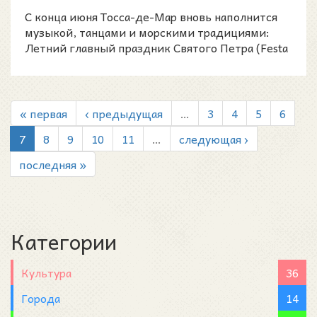
морские традиции...
С конца июня Тосса-де-Мар вновь наполнится
музыкой, танцами и морскими традициями:
Летний главный праздник Святого Петра (Festa
Major d’Estiu de
« первая
‹ предыдущая
…
3
4
5
6
7
8
9
10
11
…
следующая ›
последняя »
Категории
Культура
36
Города
14