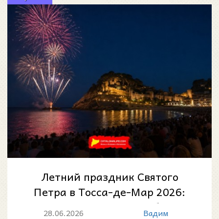
Летний праздник Святого
Петра в Тосса-де-Мар 2026:
10-й фестиваль румбы,
28.06.2026
Вадим