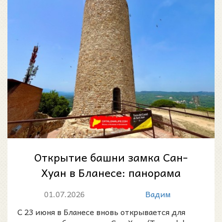
Открытие башни замка Сан-
Хуан в Бланесе: панорама
Коста-Бравы с высоты
01.07.2026
Вадим
средневековой крепо...
С 23 июня в Бланесе вновь открывается для