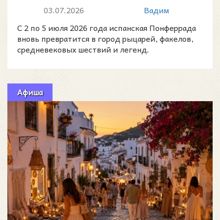
средневековая легенда
03.07.2026
Вадим
оживает у стен знаменитого
С 2 по 5 июля 2026 года испанская Понферрада
замка
вновь превратится в город рыцарей, факелов,
средневековых шествий и легенд.
Афиша