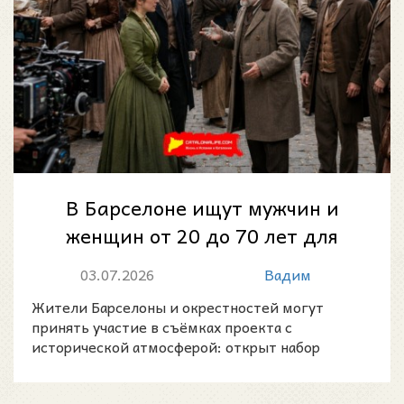
В Барселоне ищут мужчин и
женщин от 20 до 70 лет для
оплачиваемых съёмок в
03.07.2026
Вадим
историческом пр...
Жители Барселоны и окрестностей могут
принять участие в съёмках проекта с
исторической атмосферой: открыт набор
мужчин и женщин в возрасте от 20