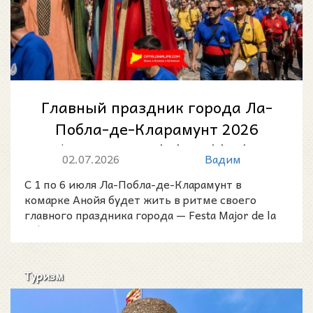
Главный праздник города Ла-
Побла-де-Кларамунт 2026
(Festa Major de la Pobla de
02.07.2026
Вадим
Claramunt):...
С 1 по 6 июля Ла-Побла-де-Кларамунт в
комарке Анойя будет жить в ритме своего
главного праздника города — Festa Major de la
Pobla de Claramunt 2
Туризм