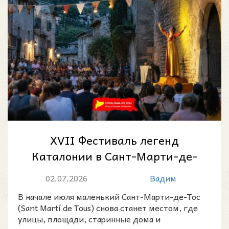
XVII Фестиваль легенд
Каталонии в Сант-Марти-де-
Тос: город, где оживают
02.07.2026
Вадим
старые истории
В начале июля маленький Сант-Марти-де-Тос
(Sant Martí de Tous) снова станет местом, где
улицы, площади, старинные дома и