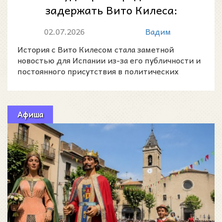
задержать Вито Килеса:
почему полиция искала
02.07.2026
Вадим
известного политического и...
История с Вито Килесом стала заметной
новостью для Испании из-за его публичности и
постоянного присутствия в политических
конфликтах вокруг прав
Афиша