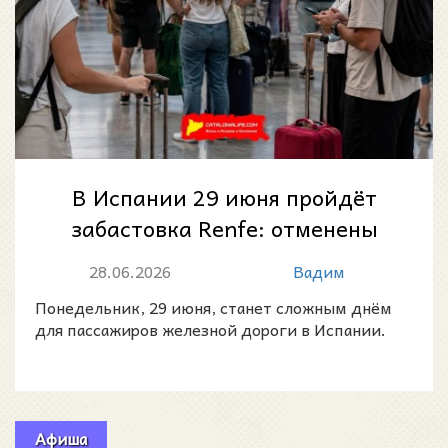
В Испании 29 июня пройдёт
забастовка Renfe: отменены
320 поездов, в Каталонии
28.06.2026
Вадим
сократят Rod...
Понедельник, 29 июня, станет сложным днём
для пассажиров железной дороги в Испании.
Афиша