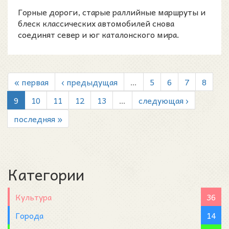
Горные дороги, старые раллийные маршруты и
блеск классических автомобилей снова
соединят север и юг каталонского мира.
« первая
‹ предыдущая
…
5
6
7
8
9
10
11
12
13
…
следующая ›
последняя »
Категории
Культура
36
Города
14