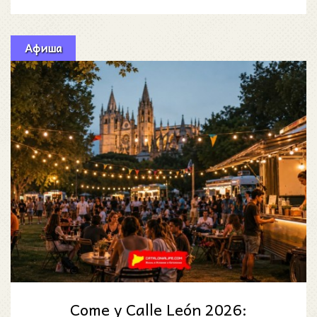
(Eurocrew Drift & R
Афиша
Come y Calle León 2026: