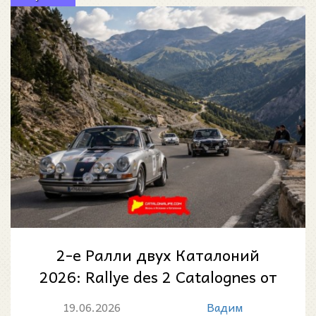
2-е Ралли двух Каталоний
2026: Rallye des 2 Catalognes от
Перпиньяна до Манресы
19.06.2026
Вадим