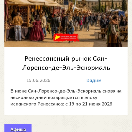
Ренессансный рынок Сан-
Лоренсо-де-Эль-Эскориаль
2026: Mercado Renacentista de
19.06.2026
Вадим
San Lorenzo...
В июне Сан-Лоренсо-де-Эль-Эскориаль снова на
несколько дней возвращается в эпоху
испанского Ренессанса: с 19 по 21 июня 2026
года в городе пройд
Афиша