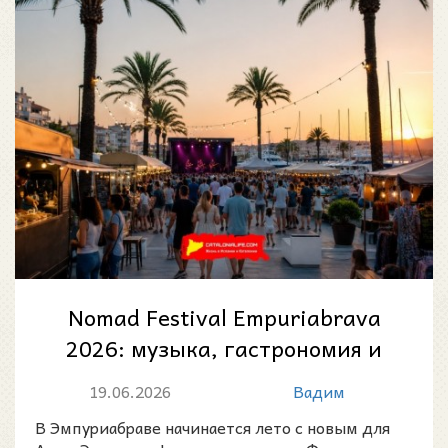
Nomad Festival Empuriabrava
2026: музыка, гастрономия и
летняя атмосфера у моря на
19.06.2026
Вадим
Коста-Б...
В Эмпуриабраве начинается лето с новым для