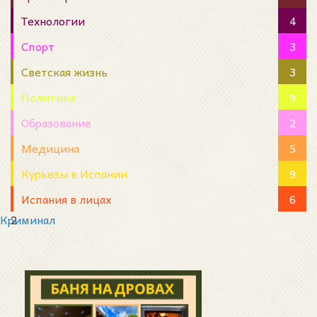
Технологии
4
Спорт
3
Светская жизнь
3
Политика
9
Образование
2
Медицина
5
Курьезы в Испании
9
Испания в лицах
6
Криминал
2