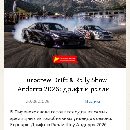
Eurocrew Drift & Rally Show
Andorra 2026: дрифт и ралли-
шоу на Circuit Andorra — Pas
20.06.2026
Вадим
d...
В Пиренеях снова готовится один из самых
зрелищных автомобильных уикендов сезона:
Еврокрю Дрифт и Ралли Шоу Андорра 2026