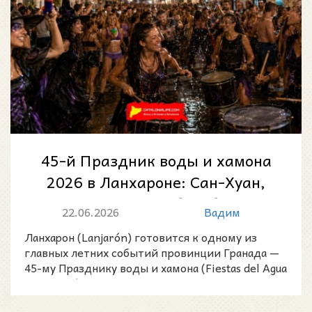
45-й Праздник воды и хамона
2026 в Ланхароне: Сан-Хуан,
шествие ведьм, барабаны и
22.06.2026
Вадим
«Водная...
Ланхарон (Lanjarón) готовится к одному из
главных летних событий провинции Гранада —
45-му Празднику воды и хамона (Fiestas del Agua
y del Jamón