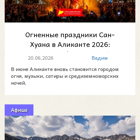
Огненные праздники Сан-
Хуана в Аликанте 2026:
Hogueras de San Juan /
20.06.2026
Вадим
Fogueres de Sant Joan...
В июне Аликанте вновь становится городом
огня, музыки, сатиры и средиземноморских
ночей.
Афиша