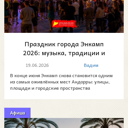
Праздник города Энкамп
2026: музыка, традиции и
летняя атмосфера в сердце
19.06.2026
Вадим
Андорры
В конце июня Энкамп снова становится одним
из самых оживлённых мест Андорры: улицы,
площади и городские пространства
наполняются музыкой, семейн
Афиша