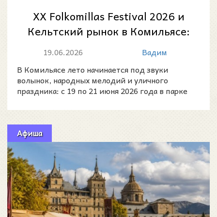
XX Folkomillas Festival 2026 и
Кельтский рынок в Комильясе:
программа, даты и концерты
19.06.2026
Вадим
В Комильясе лето начинается под звуки
волынок, народных мелодий и уличного
праздника: с 19 по 21 июня 2026 года в парке
дворца Собрельяно пройдё
Афиша