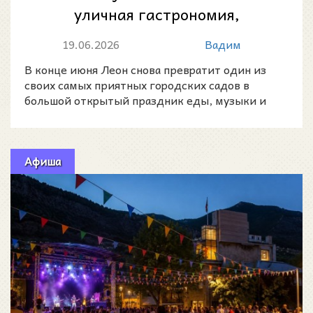
уличная гастрономия,
концерты и летняя атмосфера
19.06.2026
Вадим
в сердце Леона
В конце июня Леон снова превратит один из
своих самых приятных городских садов в
большой открытый праздник еды, музыки и
встреч.
Афиша