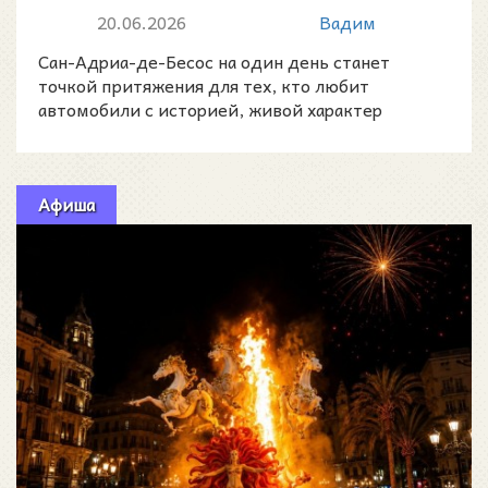
Бесос: 120 классических
20.06.2026
Вадим
машин у моря
Сан-Адриа-де-Бесос на один день станет
точкой притяжения для тех, кто любит
автомобили с историей, живой характер
техники прошлого века и атмосф
Афиша