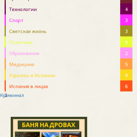
Технологии
4
Спорт
3
Светская жизнь
3
Политика
9
Образование
2
Медицина
5
Курьезы в Испании
9
Испания в лицах
6
Криминал
2