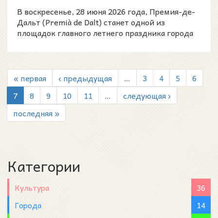
традиционные танцы на...
В воскресенье, 28 июня 2026 года, Премия-де-
Дальт (Premià de Dalt) станет одной из
площадок главного летнего праздника города
— Festa Major de S
« первая
‹ предыдущая
…
3
4
5
6
7
8
9
10
11
…
следующая ›
последняя »
Категории
Культура
36
Города
14