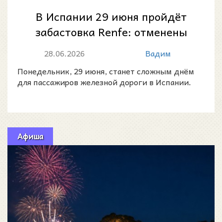
В Испании 29 июня пройдёт
забастовка Renfe: отменены
320 поездов, в Каталонии
28.06.2026
Вадим
сократят Rod...
Понедельник, 29 июня, станет сложным днём
для пассажиров железной дороги в Испании.
Афиша