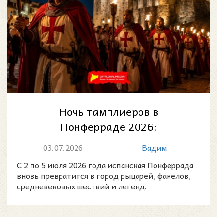
Ночь тамплиеров в
Понферраде 2026:
средневековая легенда
03.07.2026
Вадим
оживает у стен знаменитого
С 2 по 5 июля 2026 года испанская Понферрада
замка
вновь превратится в город рыцарей, факелов,
средневековых шествий и легенд.