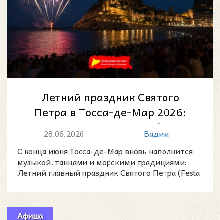
Летний праздник Святого
Петра в Тосса-де-Мар 2026:
10-й фестиваль румбы,
28.06.2026
Вадим
морские традиции...
С конца июня Тосса-де-Мар вновь наполнится
музыкой, танцами и морскими традициями:
Летний главный праздник Святого Петра (Festa
Major d’Estiu de
Афиша