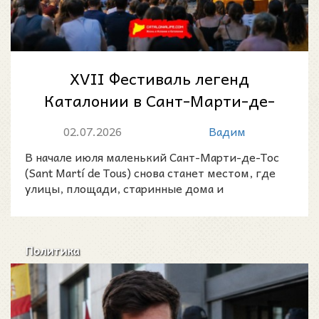
XVII Фестиваль легенд
Каталонии в Сант-Марти-де-
Тос: город, где оживают
02.07.2026
Вадим
старые истории
В начале июля маленький Сант-Марти-де-Тос
(Sant Martí de Tous) снова станет местом, где
улицы, площади, старинные дома и
окрестности превращаютс
Политика