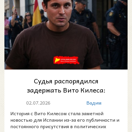
Судья распорядился
задержать Вито Килеса:
почему полиция искала
02.07.2026
Вадим
известного политического и...
История с Вито Килесом стала заметной
новостью для Испании из-за его публичности и
постоянного присутствия в политических