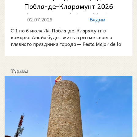
Побла-де-Кларамунт 2026
(Festa Major de la Pobla de
02.07.2026
Вадим
Claramunt):...
С 1 по 6 июля Ла-Побла-де-Кларамунт в
комарке Анойя будет жить в ритме своего
главного праздника города — Festa Major de la
Pobla de Claramunt 2
Туризм