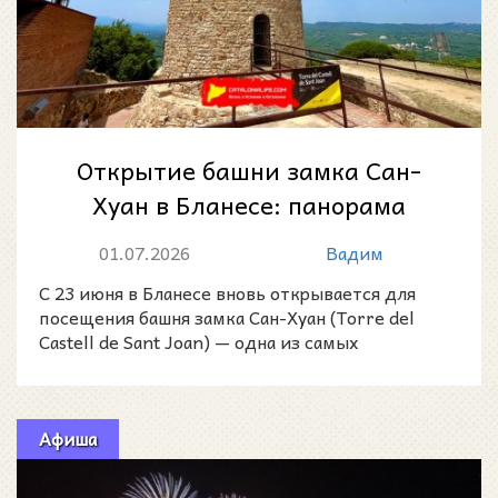
Открытие башни замка Сан-
Хуан в Бланесе: панорама
Коста-Бравы с высоты
01.07.2026
Вадим
средневековой крепо...
С 23 июня в Бланесе вновь открывается для
посещения башня замка Сан-Хуан (Torre del
Castell de Sant Joan) — одна из самых
выразительных историче
Афиша