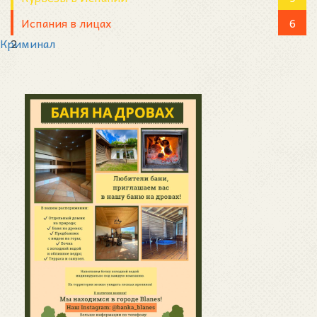
Испания в лицах
6
Криминал
2