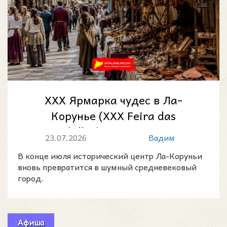
XXX Ярмарка чудес в Ла-
Корунье (XXX Feira das
Marabillas): средневековая
23.07.2026
Вадим
атмосфера в Старо...
В конце июля исторический центр Ла-Коруньи
вновь превратится в шумный средневековый
город.
Афиша