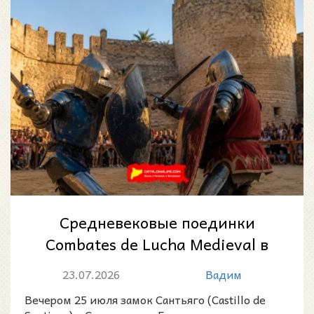
Средневековые поединки
Combates de Lucha Medieval в
замке Сантьяго в Санлукар-
23.07.2026
Вадим
де-Баррамеда...
Вечером 25 июля замок Сантьяго (Castillo de