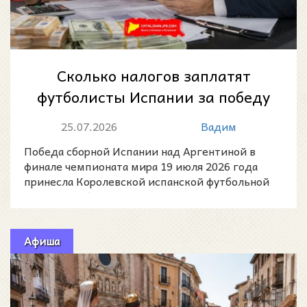
Сколько налогов заплатят
футболисты Испании за победу
на ЧМ-2026: расчёт США и
25.07.2026
Вадим
Hacienda
Победа сборной Испании над Аргентиной в
финале чемпионата мира 19 июля 2026 года
принесла Королевской испанской футбольной
федерации (Real Feder
Афиша