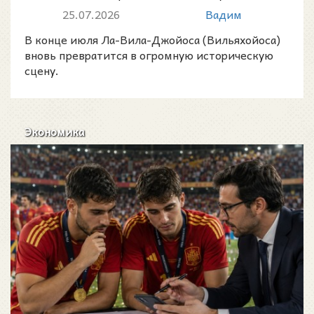
Джойоса (Вильяхойоса) 2026:
25.07.2026
Вадим
морской десант, парады...
В конце июля Ла-Вила-Джойоса (Вильяхойоса)
вновь превратится в огромную историческую
сцену.
Экономика