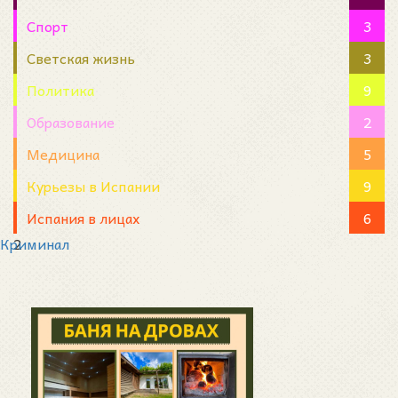
Спорт
3
Светская жизнь
3
Политика
9
Образование
2
Медицина
5
Курьезы в Испании
9
Испания в лицах
6
Криминал
2