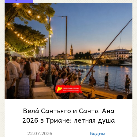
Велá Сантьяго и Санта-Ана
2026 в Триане: летняя душа
Севильи у Гвадалквивира
22.07.2026
Вадим