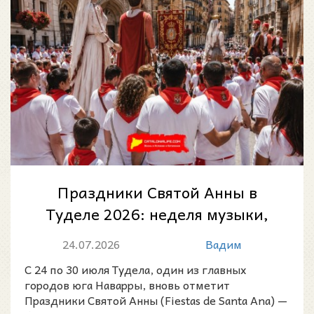
Праздники Святой Анны в
Туделе 2026: неделя музыки,
традиций и главных ритуалов
24.07.2026
Вадим
Наварры
С 24 по 30 июля Тудела, один из главных
городов юга Наварры, вновь отметит
Праздники Святой Анны (Fiestas de Santa Ana) —