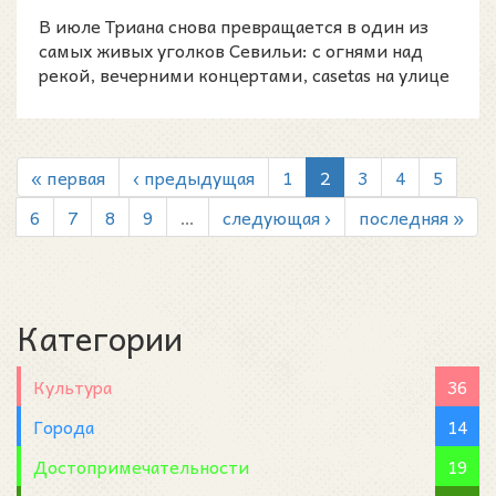
В июле Триана снова превращается в один из
самых живых уголков Севильи: с огнями над
рекой, вечерними концертами, casetas на улице
Бетис и той о
« первая
‹ предыдущая
1
2
3
4
5
6
7
8
9
…
следующая ›
последняя »
Категории
Культура
36
Города
14
Достопримечательности
19