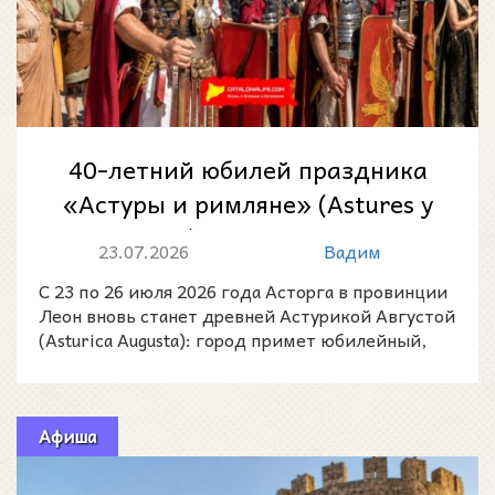
40-летний юбилей праздника
«Астуры и римляне» (Astures y
Romanos) в Асторге — 2026
23.07.2026
Вадим
С 23 по 26 июля 2026 года Асторга в провинции
Леон вновь станет древней Астурикой Августой
(Asturica Augusta): город примет юбилейный,
40-й праз
Афиша