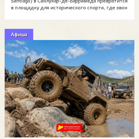
Santiago) в Санлукар-де-Баррамеда превратится
в площадку для исторического спорта, где звон
стали и
Афиша