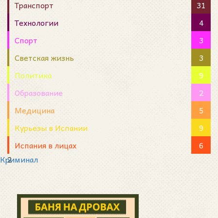
Транспорт
31
Технологии
4
Спорт
3
Светская жизнь
3
Политика
9
Образование
2
Медицина
5
Курьезы в Испании
9
Испания в лицах
6
Криминал
2