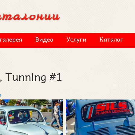
галерея
Видео
Услуги
Каталог
, Tunning #1
м