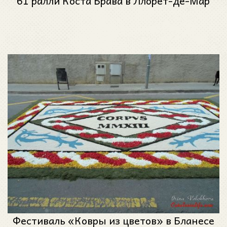
61 ралли Коста Брава в Ллорет-де-Мар
Фестиваль «Ковры из цветов» в Бланесе