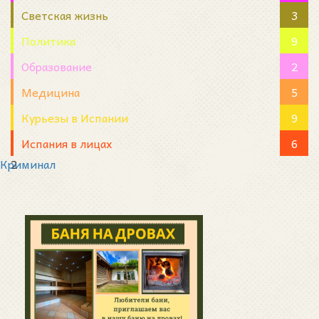
Светская жизнь
3
Политика
9
Образование
2
Медицина
5
Курьезы в Испании
9
Испания в лицах
6
Криминал
2