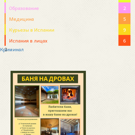
Образование
2
Медицина
5
Курьезы в Испании
9
Испания в лицах
6
Криминал
2