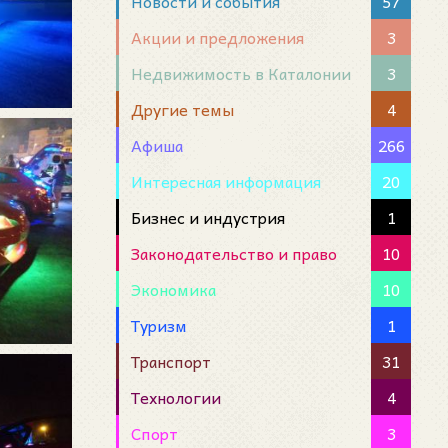
Новости и события
57
Акции и предложения
3
Недвижимость в Каталонии
3
Другие темы
4
Афиша
266
Интересная информация
20
Бизнес и индустрия
1
Законодательство и право
10
Экономика
10
Туризм
1
Транспорт
31
Технологии
4
Спорт
3