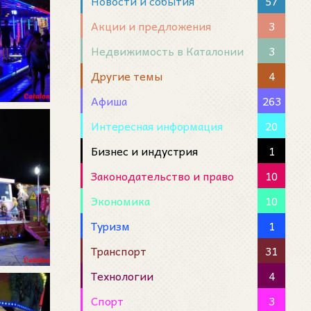
Новости и события
57
Акции и предложения
3
Недвижимость в Каталонии
3
Другие темы
4
Афиша
263
Интересная информация
20
Бизнес и индустрия
1
Законодательство и право
10
Экономика
10
Туризм
1
Транспорт
31
Технологии
4
Спорт
3