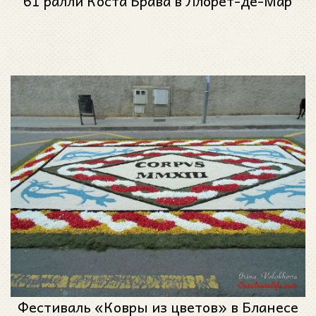
61 ралли Коста Брава в Ллорет-де-Мар
Фестиваль «Ковры из цветов» в Бланесе