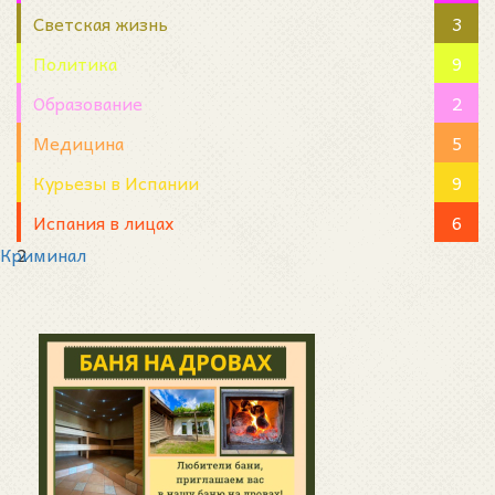
Светская жизнь
3
Политика
9
Образование
2
Медицина
5
Курьезы в Испании
9
Испания в лицах
6
Криминал
2