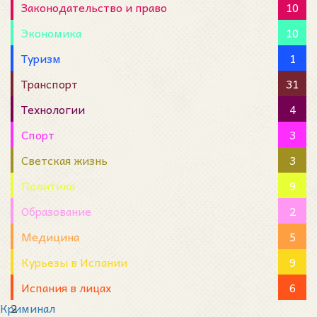
Законодательство и право
10
Экономика
10
Туризм
1
Транспорт
31
Технологии
4
Спорт
3
Светская жизнь
3
Политика
9
Образование
2
Медицина
5
Курьезы в Испании
9
Испания в лицах
6
Криминал
2