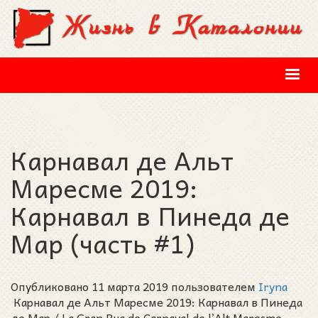
Перейти к основному содержанию
Карнавал дe Альт
Маресме 2019:
Карнавал в Пинеда де
Мар (часть #1)
Опубликовано 11 марта 2019 пользователем
Iryna
Карнавал дe Альт Маресме 2019: Карнавал в Пинеда
де Мар / La Gran Rua de Carnaval de l’Alt Maresme