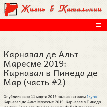
Перейти к основному содержанию
Карнавал дe Альт
Маресме 2019:
Карнавал в Пинеда де
Мар (часть #2)
Опубликовано 11 марта 2019 пользователем
Iryna
Карнавал дe Альт Маресме 2019: Карнавал в Пинеда
де Мар / La Gran Rua de Carnaval de l’Alt Maresme