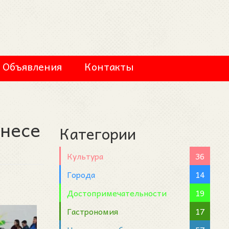
Объявления
Контакты
анесе
Категории
Культура
36
Города
14
Достопримечательности
19
Гастрономия
17