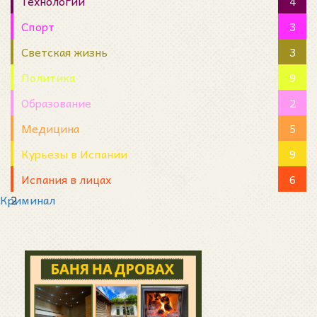
Технологии
4
Спорт
3
Светская жизнь
3
Политика
9
Образование
2
Медицина
5
Курьезы в Испании
9
Испания в лицах
6
Криминал
2