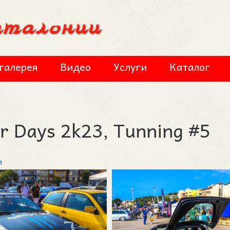
галерея
Видео
Услуги
Каталог
r Days 2k23, Tunning #5
м