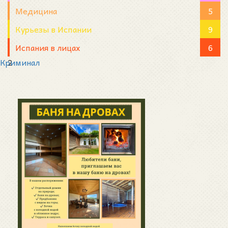
Медицина
5
Курьезы в Испании
9
Испания в лицах
6
Криминал
2