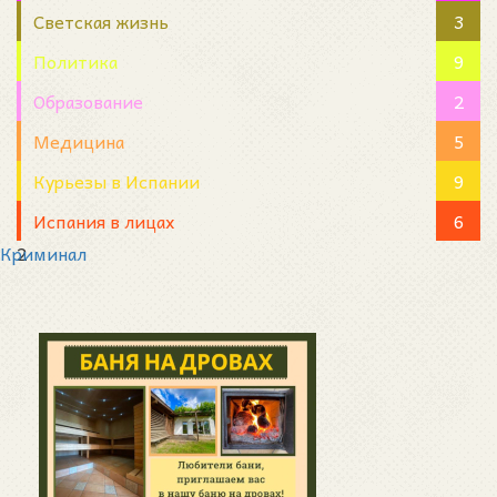
Светская жизнь
3
Политика
9
Образование
2
Медицина
5
Курьезы в Испании
9
Испания в лицах
6
Криминал
2