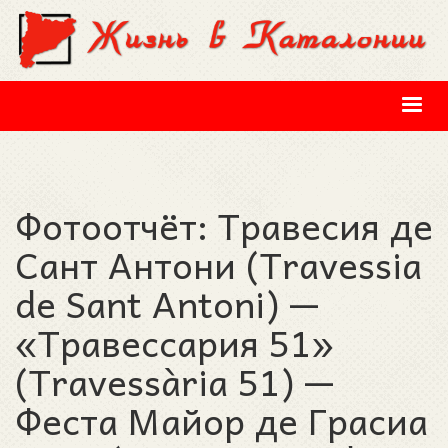
Перейти к основному содержанию
Фотоотчёт: Травесия де
Сант Антони (Travessia
de Sant Antoni) —
«Травессария 51»
(Travessària 51) —
Феста Майор де Грасиа