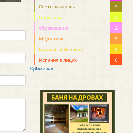
Светская жизнь
3
Политика
9
Образование
2
Медицина
5
Курьезы в Испании
9
Испания в лицах
6
Криминал
2