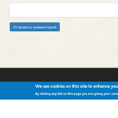
Отправить комментарий
We use cookies on this site to enhance yo
By clicking any link on this page you are giving your cons