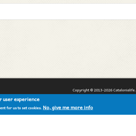
Copyright © 2013-2026 Catalonialife.
Все права защищены и охраняются 
ur user experience
При согласованном использовании 
No, give me more info
ent for us to set cookies.