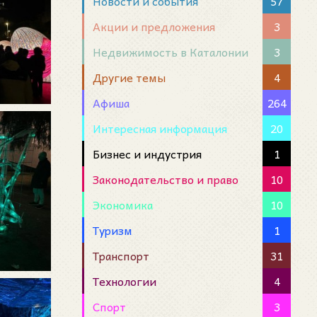
Новости и события
57
Акции и предложения
3
Недвижимость в Каталонии
3
Другие темы
4
Афиша
264
Интересная информация
20
Бизнес и индустрия
1
Законодательство и право
10
Экономика
10
Туризм
1
Транспорт
31
Технологии
4
Спорт
3