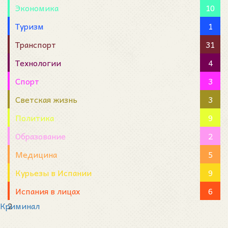
Экономика
10
Туризм
1
Транспорт
31
Технологии
4
Спорт
3
Светская жизнь
3
Политика
9
Образование
2
Медицина
5
Курьезы в Испании
9
Испания в лицах
6
Криминал
2