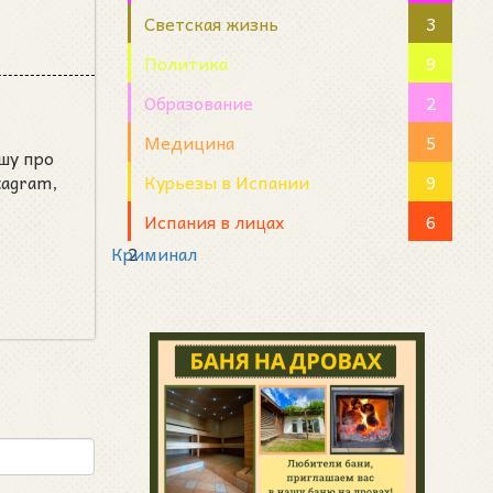
Светская жизнь
3
Политика
9
Образование
2
Медицина
5
шу про
Курьезы в Испании
9
tagram,
Испания в лицах
6
Криминал
2