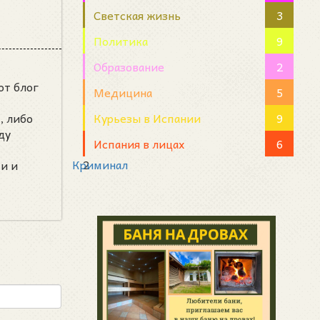
Светская жизнь
3
Политика
9
Образование
2
от блог
Медицина
5
Курьезы в Испании
9
, либо
ду
Испания в лицах
6
Криминал
2
и и