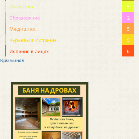
Политика
9
Образование
2
Медицина
5
Курьезы в Испании
9
Испания в лицах
6
Криминал
2