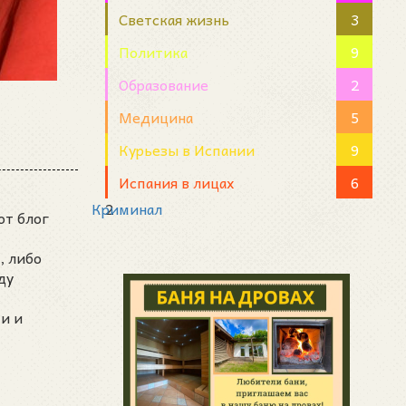
Светская жизнь
3
Политика
9
Образование
2
Медицина
5
Курьезы в Испании
9
Испания в лицах
6
Криминал
2
от блог
, либо
ду
и и