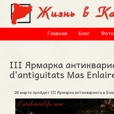
Перейти к основному содержанию
Главная
Блог
Фото
III Ярмарка антиквариа
d'antiguitats Mas Enlair
28 марта пройдет III Ярмарка антиквариата в Блане