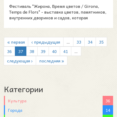
обычном...
Фестиваль "Жирона, Время цветов / Girona,
Temps de Flors" - выставка цветов, памятников,
внутренних двориков и садов, которая
проходит более 60
« первая
‹ предыдущая
…
33
34
35
36
37
38
39
40
41
…
следующая ›
последняя »
Категории
Культура
36
Города
14