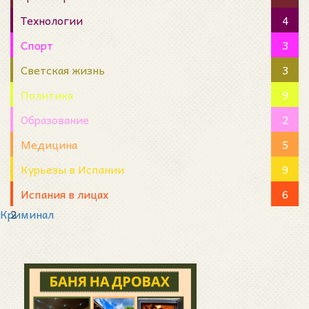
Технологии
4
Спорт
3
Светская жизнь
3
Политика
9
Образование
2
Медицина
5
Курьезы в Испании
9
Испания в лицах
6
Криминал
2