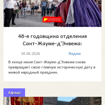
48-я годовщина отделения
Сант-Жауме-д’Энвежа:
праздник памяти, лета и
18.06.2026
Вадим
местной гордости в д...
В конце июня Сант-Жауме-д’Энвежа снова
превращает свою главную историческую дату в
живой народный праздник.
Афиша