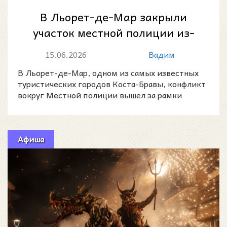
В Льорет-де-Мар закрыли
участок местной полиции из-
за нехватки сотрудников
15.06.2026
Вадим
В Льорет-де-Мар, одном из самых известных
туристических городов Коста-Бравы, конфликт
вокруг Местной полиции вышел за рамки
обычного трудового с
Афиша