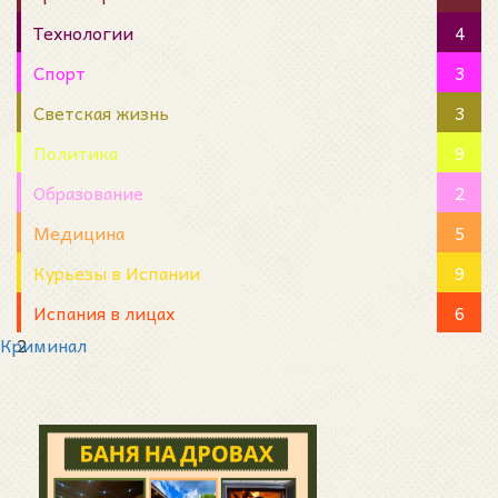
Технологии
4
Спорт
3
Светская жизнь
3
Политика
9
Образование
2
Медицина
5
Курьезы в Испании
9
Испания в лицах
6
Криминал
2