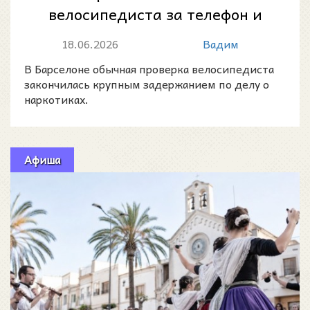
велосипедиста за телефон и
нашли у него крупную партию
18.06.2026
Вадим
наркотиков
В Барселоне обычная проверка велосипедиста
закончилась крупным задержанием по делу о
наркотиках.
Афиша