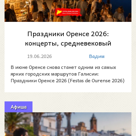
Праздники Оренсе 2026:
концерты, средневековый
рынок, семейные развлечения
19.06.2026
Вадим
и фейерверк у Р...
В июне Оренсе снова станет одним из самых
ярких городских маршрутов Галисии:
Праздники Оренсе 2026 (Festas de Ourense 2026)
пройдут с 17 по 21 и
Афиша