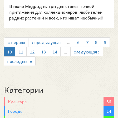
Розаледе Парк...
В июне Мадрид на три дня станет точкой
притяжения для коллекционеров, любителей
редких растений и всех, кто ищет необычный
городской план на вых
« первая
‹ предыдущая
…
6
7
8
9
10
11
12
13
14
…
следующая ›
последняя »
Категории
Культура
36
Города
14