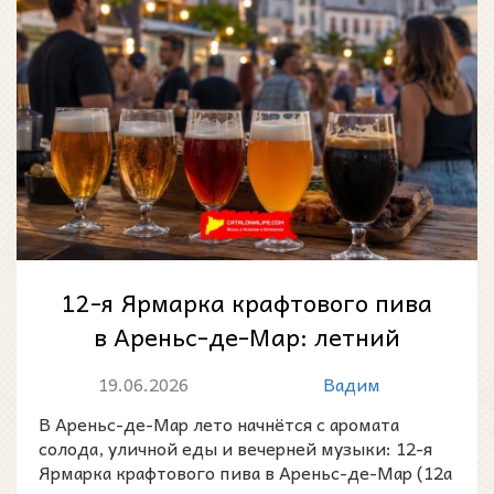
12-я Ярмарка крафтового пива
в Ареньс-де-Мар: летний
вечер у моря, гастрономия и
19.06.2026
Вадим
каталонск...
В Ареньс-де-Мар лето начнётся с аромата
солода, уличной еды и вечерней музыки: 12-я
Ярмарка крафтового пива в Ареньс-де-Мар (12a