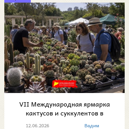
VII Международная ярмарка
кактусов и суккулентов в
Мадриде: зелёный уикенд в
12.06.2026
Вадим