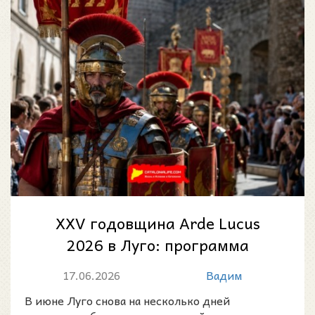
XXV годовщина Arde Lucus
2026 в Луго: программа
праздника исторической
17.06.2026
Вадим
реконструкции Annvs...
В июне Луго снова на несколько дней