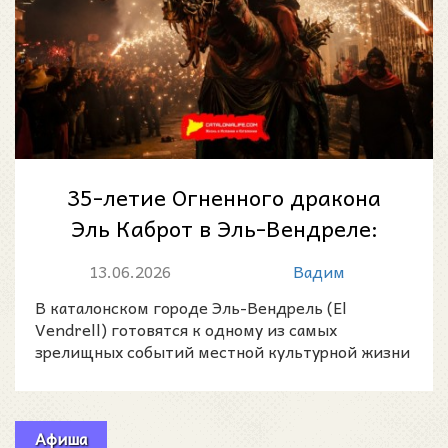
35-летие Огненного дракона
Эль Каброт в Эль-Вендреле:
ночь огня, пороха и
13.06.2026
Вадим
каталонского бес...
В каталонском городе Эль-Вендрель (El
Vendrell) готовятся к одному из самых
зрелищных событий местной культурной жизни
— 35-летию Огненного драк
Афиша