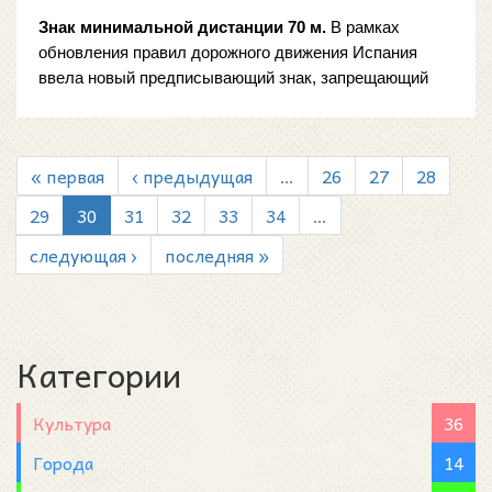
Знак минимальной дистанции 70 м.
 В рамках 
обновления правил дорожного движения Испания 
ввела новый предписывающий знак, запрещающий 
приближаться к впереди идущему транспортному 
средству ближе чем на 
70 метров
« первая
‹ предыдущая
…
26
27
28
29
30
31
32
33
34
…
следующая ›
последняя »
Категории
Культура
36
Города
14