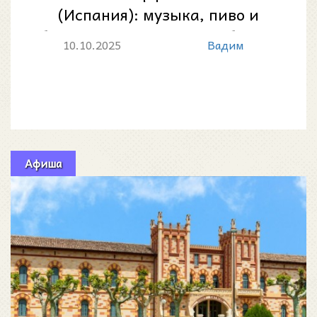
(Испания): музыка, пиво и
баварские традиции на берегу
10.10.2025
Вадим
моря
Афиша