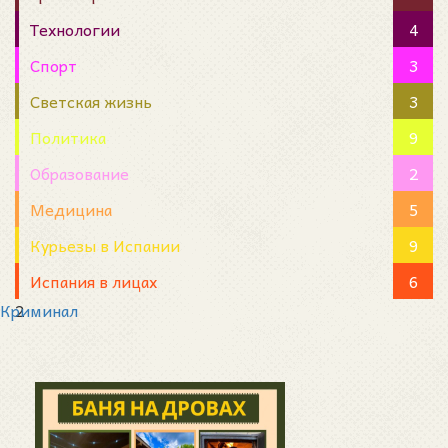
Технологии
4
Спорт
3
Светская жизнь
3
Политика
9
Образование
2
Медицина
5
Курьезы в Испании
9
Испания в лицах
6
Криминал
2