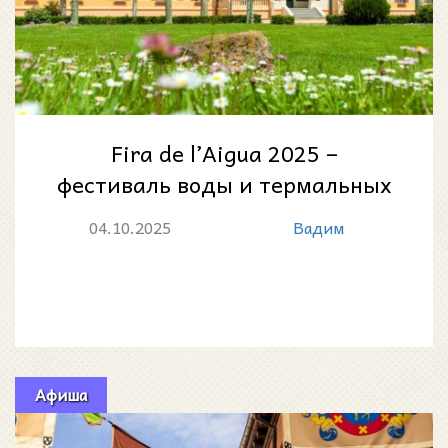
Fira de l’Aigua 2025 –
фестиваль воды и термальных
традиций в Кальдес-де-
04.10.2025
Вадим
Малавелья
Афиша