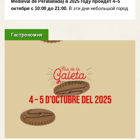
Medieval de Peratallada) в 2025 году пройдёт 4–5 
октября с 10:00 до 21:00.
 В эти дни небольшой город 
Каталонии превратится в настоящий средневековый 
городок: узкие улочки наполнятся ремесленным 
рынком (mercado artesanal), уличными спектаклями, 
Гастрономия
музыкой и атмосферой праздника. Для 
путешественников, которые думают, куда поехать в 
Испании в октябре, ярмарка в Ператальяде станет 
отличным выбором.