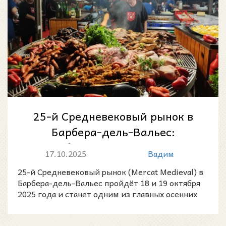
25-й Средневековый рынок в
Барбера-дель-Вальес:
волшебство Средневековья 18
17.10.2025
Вадим
и 19 октября 2...
25-й Средневековый рынок (Mercat Medieval) в
Барбера-дель-Вальес пройдёт 18 и 19 октября
2025 года и станет одним из главных осенних
событий гор