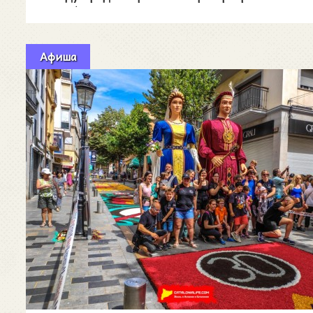
Брава (
Афиша