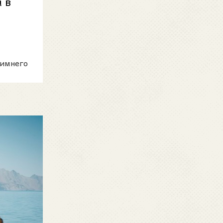
 в
зимнего