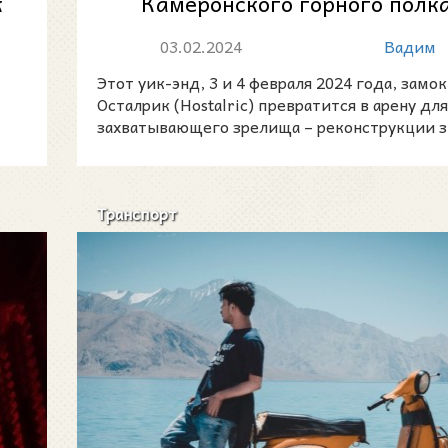
к
Камеронского горного полка
замке Осталрик
03.02.2024
Вадим
Этот уик-энд, 3 и 4 февраля 2024 года, замок
Осталрик (Hostalric) превратится в арену для
захватывающего зрелища – реконструкции 
военног
Транспорт