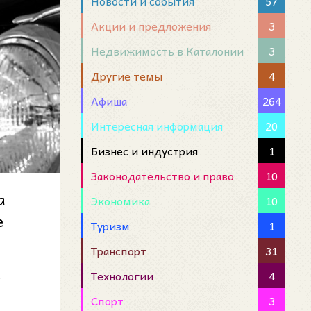
Новости и события
57
Акции и предложения
3
Недвижимость в Каталонии
3
Другие темы
4
Афиша
264
Интересная информация
20
Бизнес и индустрия
1
Законодательство и право
10
а
Экономика
10
е
Туризм
1
года
Транспорт
31
Технологии
4
ь
Спорт
3