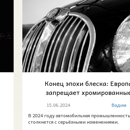
Конец эпохи блеска: Европ
запрещает хромированны
детали в автомобилях с 2024 
15.06.2024
Вадим
В 2024 году автомобильная промышленност
столкнется с серьёзными изменениями.