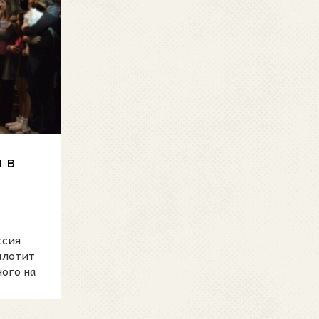
 в
ссия
плотит
ого на