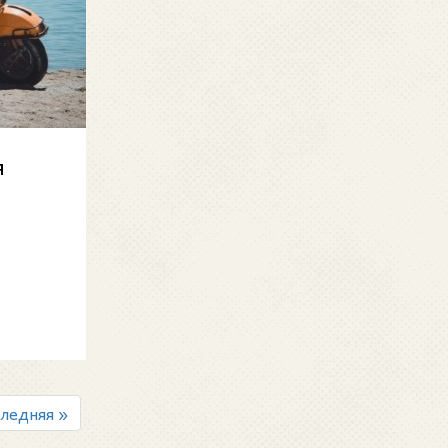
я
и
ледняя »