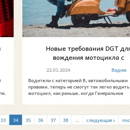
и
Новые требования DGT дл
вождения мотоцикла с
автомобильными правам
22.01.2024
Вадим
т
Водители с категорией B, автомобильными
правами, теперь не смогут так легко водить
пе.
мотоцикл, как раньше, когда Генеральное
управление дорожного
33
34
35
36
37
38
…
следующая ›
пос