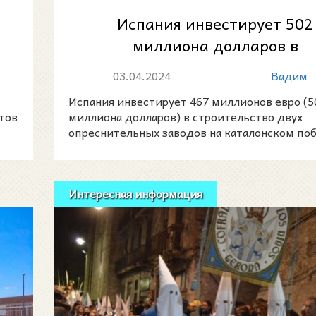
Испания инвестирует 502
миллиона долларов в
строительство опреснитель
03.04.2024
Вадим
заводов в Каталон...
Испания инвестирует 467 миллионов евро (5
тов
миллиона долларов) в строительство двух
опреснительных заводов на каталонском по
поскольку с
Интересная информация