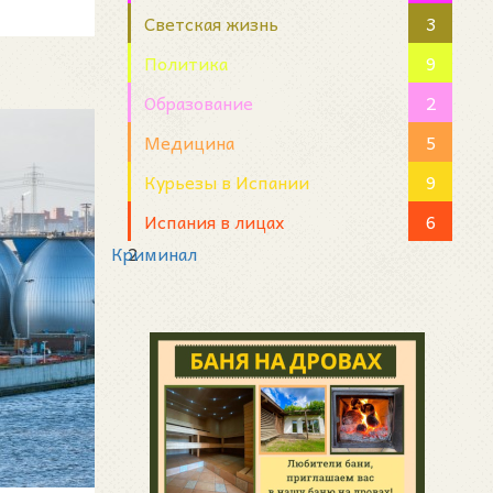
Светская жизнь
3
Политика
9
Образование
2
Медицина
5
Курьезы в Испании
9
Испания в лицах
6
Криминал
2