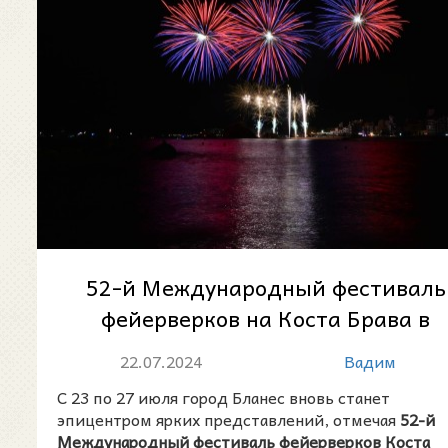
52-й Международный фестиваль
фейерверков на Коста Брава в
Бланесе
22.07.2024
Вадим
С 23 по 27 июля город Бланес вновь станет
эпицентром ярких представлений, отмечая
52-й
Международный фестиваль фейерверков Коста