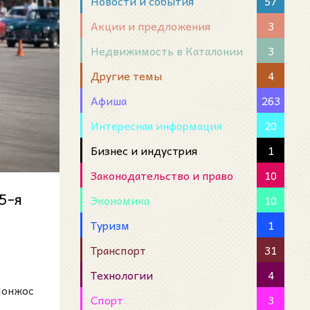
Новости и события
57
Акции и предложения
3
Недвижимость в Каталонии
3
Другие темы
4
Афиша
263
Интересная информация
20
Бизнес и индустрия
1
Законодательство и право
10
5-я
Экономика
10
Туризм
1
Транспорт
31
Технологии
4
Монжос
Спорт
3