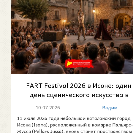
FART Festival 2026 в Исоне: один
день сценического искусства в
сердце Пальярс-Жусса
10.07.2026
Вадим
11 июля 2026 года небольшой каталонский город
Исона (Isona), расположенный в комарке Пальярс-
Жусса (Pallars Jussà), вновь станет пространством