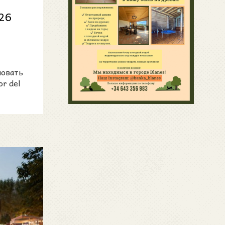
26
ки,
новать
r del