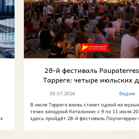
28-й фестиваль Paupaterres
Тарреге: четыре июльских 
музыки, гастрономии и семе
09.07.2026
Вадим
с...
В июле Таррега вновь станет одной из музы
точек западной Каталонии: с 9 по 11 июля 20
ых
здесь пройдёт 28-й фестиваль Поупатеррес 