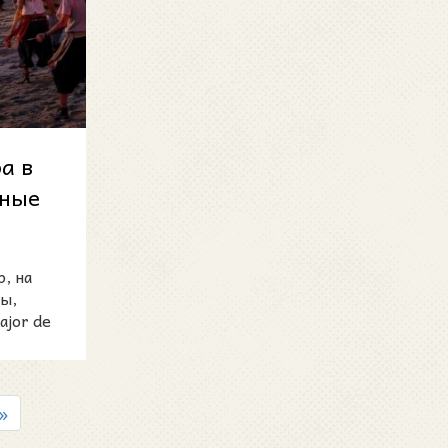
а в
вные
, на
ы,
ajor de
»