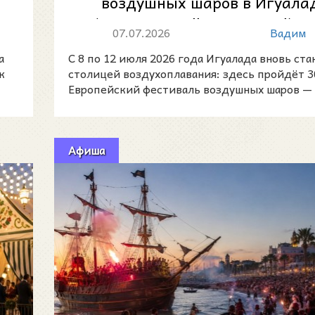
воздушных шаров в Игуала
(European Balloon Festival): п
07.07.2026
Вадим
дн...
а
С 8 по 12 июля 2026 года Игуалада вновь ста
к
столицей воздухоплавания: здесь пройдёт 3
Европейский фестиваль воздушных шаров —
European Bal
Афиша