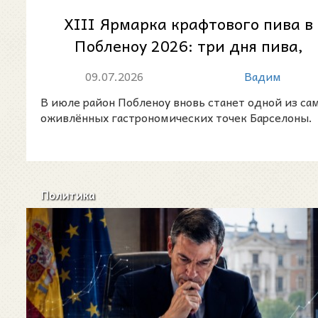
XIII Ярмарка крафтового пива в
Побленоу 2026: три дня пива,
музыки и летней Барселоны
09.07.2026
Вадим
В июле район Побленоу вновь станет одной из са
оживлённых гастрономических точек Барселоны.
Политика