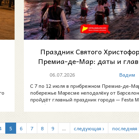
Праздник Святого Христофор
Премиа-де-Мар: даты и гла
события
06.07.2026
Вадим
С 7 по 12 июля в прибрежном Премиа-де-Мар
го
побережье Маресме неподалёку от Барселон
пройдёт главный праздник города — Festa M
Premià
4
5
6
7
8
9
…
следующая ›
последняя 