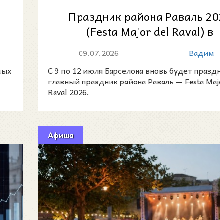
Праздник района Раваль 20
(Festa Major del Raval) в
Барселоне: четыре дня музы
09.07.2026
Вадим
традиц...
мых
С 9 по 12 июля Барселона вновь будет празд
главный праздник района Раваль — Festa Majo
Raval 2026.
Афиша