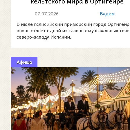
кельтского мира в Ортигейре
2026: музыка, традиции и
07.07.2026
Вадим
атмосфера Гал...
В июле галисийский приморский город Ортигейр
вновь станет одной из главных музыкальных точе
северо-запада Испании.
Афиша