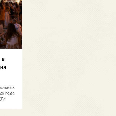
 в
дня
йных
кальных
26 года
(Fe