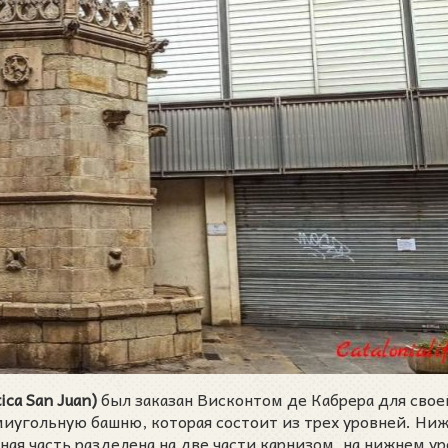
ica San Juan)
был заказан Висконтом де Кабрера для свое
миугольную башню, которая состоит из трех уровней. Ни
ная часть разделена на две части карнизом, на нижнем у