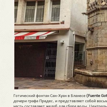
Готический фонтан Сан-Хуан в Бланесе
(Fuente Got
дочери графа Прадес, и представляет собой вось
часть составляет желоб для сбора воды. Централь