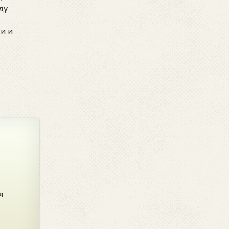
ду
и и
я