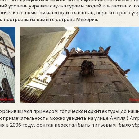
ний уровень украшен скульптурами людей и животных, го
рического памятника находится шпиль, верх которого ук
а построена из камня с острова Майорка.
сохранившимся примером готической архитектуры до наши
стопримечательность можно увидеть на улице Ампла ( Amp
я в 2006 году, фонтан перестал быть питьевым, было уб