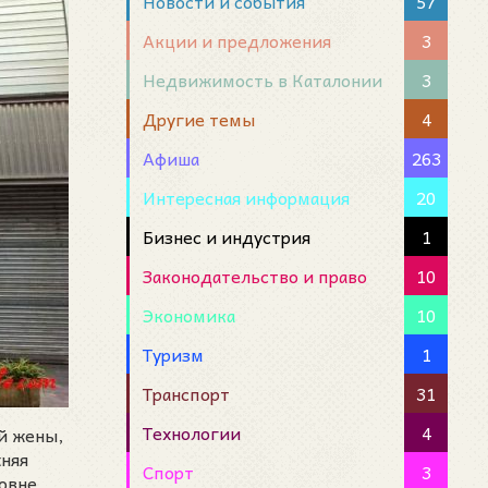
Новости и события
57
Акции и предложения
3
Недвижимость в Каталонии
3
Другие темы
4
Афиша
263
Интересная информация
20
Бизнес и индустрия
1
Законодательство и право
10
Экономика
10
Туризм
1
Транспорт
31
Технологии
4
й жены,
жняя
Спорт
3
ровне