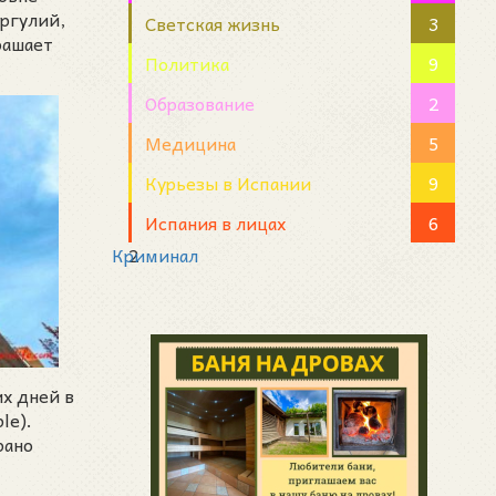
ргулий,
Светская жизнь
3
рашает
Политика
9
Образование
2
Медицина
5
Курьезы в Испании
9
Испания в лицах
6
Криминал
2
х дней в
le).
рано