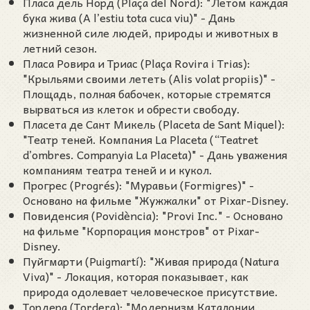
Пласа дель Норд (Plaça del Nord): "Летом каждая
бука жива (A l’estiu tota cuca viu)" - Дань
жизненной силе людей, природы и животных в
летний сезон.
Пласа Ровира и Триас (Plaça Rovira i Trias):
"Крыльями своими лететь (Alis volat propiis)" -
Площадь, полная бабочек, которые стремятся
вырваться из клеток и обрести свободу.
Пласета де Сант Микель (Placeta de Sant Miquel):
"Театр теней. Компания La Placeta (“Teatret
d’ombres. Companyia La Placeta)" - Дань уважения
компаниям театра теней и и кукол.
Прогрес (Progrés): "Муравьи (Formigres)" -
Основано на фильме "Жужжалки" от Pixar-Disney.
Повиденсия (Povidència): "Provi Inc." - Основано
на фильме "Корпорация монстров" от Pixar-
Disney.
Пуйгмарти (Puigmartí): "Живая природа (Natura
Viva)" - Локация, которая показывает, как
природа одолевает человеческое присутствие.
Тордера (Tordera): "Модернизм Каталонии