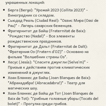
украшенных локаций:
Берга (Berga): "Урожай 2023 (Collita 2023)" -
Виноградник со складом.
Сьюдад Реаль (Ciudad Real): "Оазис Мира (Oasi de
Pau)" - Лагерь сахарских беженцев.
Фратернитат де Байш (Fraternitat de Baix):
"Рождество (Nadal)" - Все элементы
рождественских праздников.
Фратернитат де Дальт (Fraternitat de Dalt):
"Фратерния Оз (Fratern d’OZ)" - Основано на
фильме "Волшебник страны Оз".
Хесус (Jesús): "Спасите джунгли (Selva’m)" -
Призыв к действиям против климатических
изменений в джунглях.
Хоан Бланкес де Байш (Joan Blanques de Baix):
"Абракадабра! (Abracadabra!)" - Театр для
магических шоу.
Хоан Бланкес де Байш де Тот (Joan Blanques de
Baix de Tot): "Грибные головные уборы (Tocats del
bolet)" - Прогулка среди грибов.