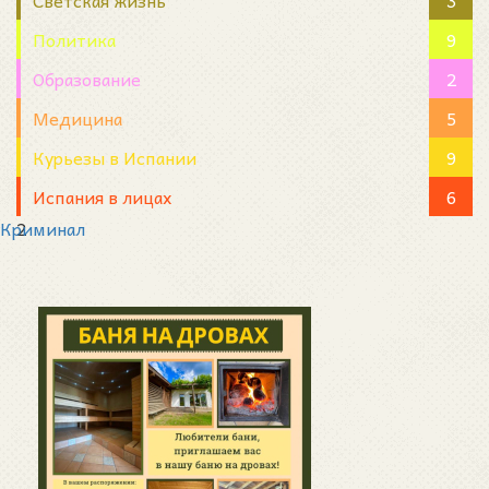
Светская жизнь
3
Политика
9
Образование
2
Медицина
5
Курьезы в Испании
9
Испания в лицах
6
Криминал
2