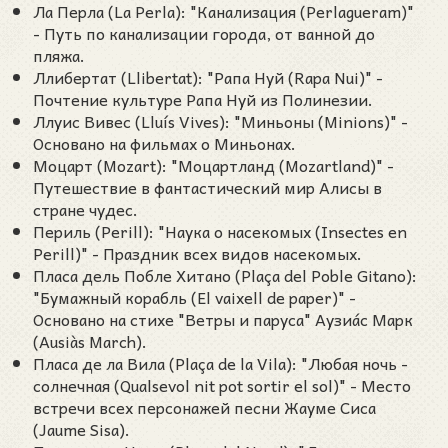
Ла Перла (La Perla): "Канализация (Perlagueram)"
- Путь по канализации города, от ванной до
пляжа.
Ллибертат (Llibertat): "Рапа Нуй (Rapa Nui)" -
Почтение культуре Рапа Нуй из Полинезии.
Ллуис Вивес (Lluís Vives): "Миньоны (Minions)" -
Основано на фильмах о Миньонах.
Моцарт (Mozart): "Моцартланд (Mozartland)" -
Путешествие в фантастический мир Алисы в
стране чудес.
Периль (Perill): "Наука о насекомых (Insectes en
Perill)" - Праздник всех видов насекомых.
Пласа дель Побле Хитано (Plaça del Poble Gitano):
"Бумажный корабль (El vaixell de paper)" -
Основано на стихе "Ветры и паруса" Аузиа́с Марк
(Ausiàs March).
Пласа де ла Вила (Plaça de la Vila): "Любая ночь -
солнечная (Qualsevol nit pot sortir el sol)" - Место
встречи всех персонажей песни Жауме Сиса
(Jaume Sisa).