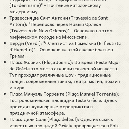
(Tordernisme)" - Почтение каталонскому
модернизму.
Травессия де Сант Антони (Travessia de Sant
Antoni): "Переправа через Новый Орлеан
(Travessia de New Orleans)" - Основано на этом
мифическом городе на Миссисипи.
Верди (Verdi): "Флейтист из Гамельна (El flautista
d'Hamelín)" - Основано на этой сказке братьев
Гримм.
Пласа Жоаник (Plaça Joanic): Во время Festa Major
de Gràcia это место становится ареной искусств.
Тут проходят различные шоу - традиционные
танцы, современные танцы, театр, магия, поэзия
и цирк.
Пласа Мануэль Торренте (Plaça Manuel Torrente):
Гастрономическая площадка Tasta Gràcia. Здесь
проходят кулинарные мероприятия в
праздничной атмосфере.
Пласа дель Соль (Plaça del Sol): Одна из самых
известных площадей Gràcia превращается в Folk