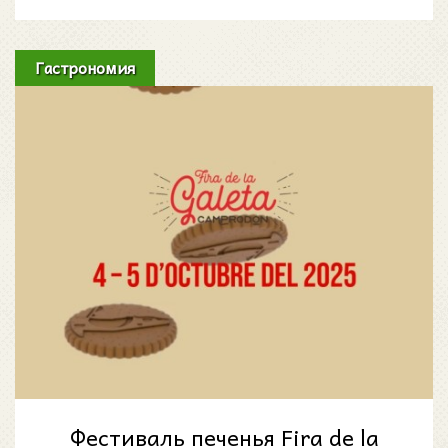
Каталонии превратится в настоящий средневековый 
городок: узкие улочки наполнятся ремесленным 
рынком (mercado artesanal), уличными спектаклями, 
Гастрономия
музыкой и атмосферой праздника. Для 
путешественников, которые думают, куда поехать в 
Испании в октябре, ярмарка в Ператальяде станет 
отличным выбором.
Фестиваль печенья Fira de la