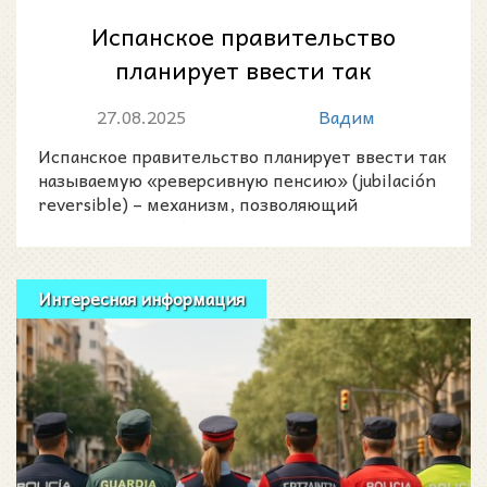
Испанское правительство
планирует ввести так
называемую «реверсивную
27.08.2025
Вадим
пенсию»: что известно...
Испанское правительство планирует ввести так
называемую «реверсивную пенсию» (jubilación
reversible) – механизм, позволяющий
пенсионерам доброво
Интересная информация