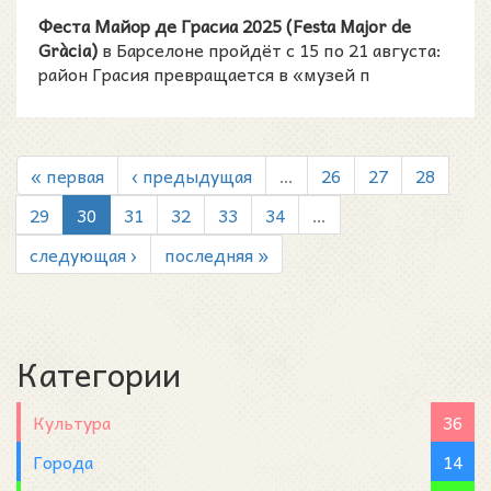
Феста Майор де Грасиа 2025 (Festa Major de
Gràcia)
в Барселоне пройдёт с 15 по 21 августа:
район Грасия превращается в «музей п
« первая
‹ предыдущая
…
26
27
28
29
30
31
32
33
34
…
следующая ›
последняя »
Категории
Культура
36
Города
14