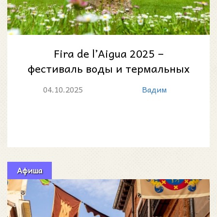
Fira de l’Aigua 2025 –
фестиваль воды и термальных
традиций в Кальдес-де-
04.10.2025
Вадим
Малавелья
Афиша