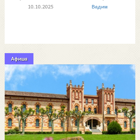
баварские традиции на берегу
10.10.2025
Вадим
моря
Афиша