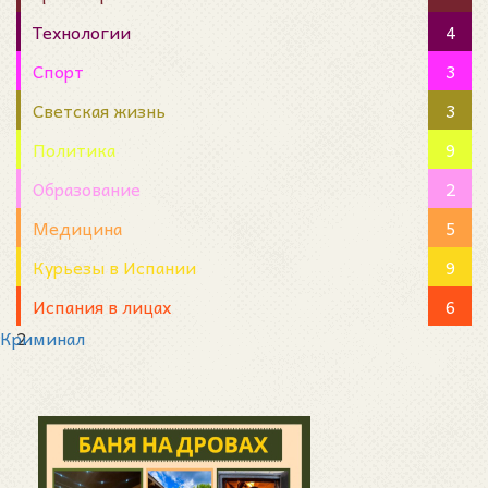
Технологии
4
Спорт
3
Светская жизнь
3
Политика
9
Образование
2
Медицина
5
Курьезы в Испании
9
Испания в лицах
6
Криминал
2