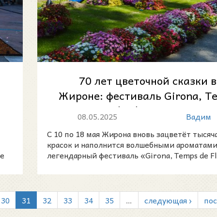
70 лет цветочной сказки в
Жироне: фестиваль Girona, T
de Flors 2025
08.05.2025
Вадим
С 10 по 18 мая Жирона вновь зацветёт тысяч
красок и наполнится волшебными ароматами
de
легендарный фестиваль «Girona, Temps de Fl
30
31
32
33
34
35
…
следующая ›
пос