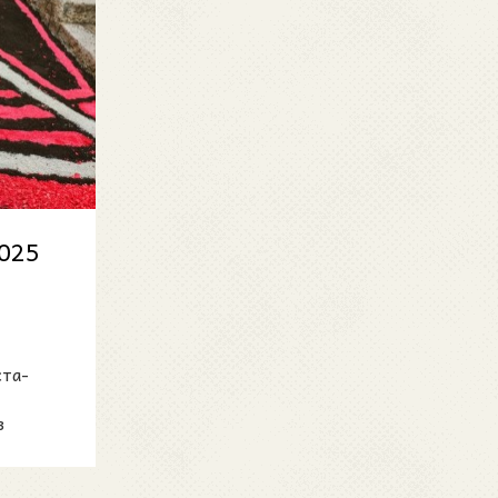
2025
та-
в