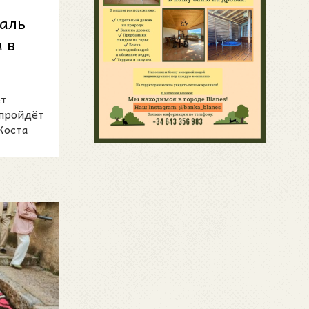
аль
 в
ет
 пройдёт
Коста