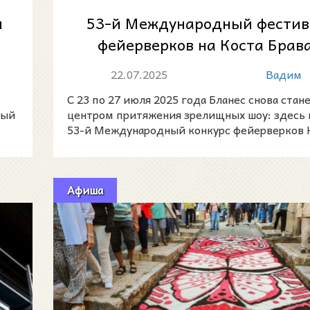
я
53-й Международный фестив
фейерверков на Коста Брава
Бланесе
22.07.2025
Вадим
С 23 по 27 июля 2025 года Бланес снова стан
ный
центром притяжения зрелищных шоу: здесь
53-й Международный конкурс фейерверков 
Брава
Афиша