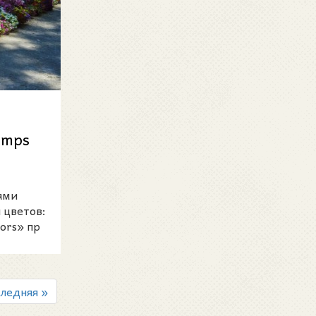
emps
ами
 цветов:
ors» пр
ледняя »