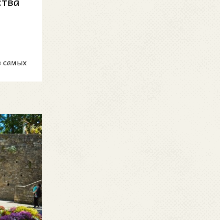
ства
з самых