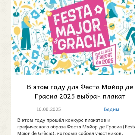
В этом году для Феста Майор де
Грасиа 2025 выбран плакат
Мануэлы Серрат Креуэт
10.08.2025
Вадим
В этом году прошёл конкурс плакатов и
графического образа Феста Майор де Грасиа (Fest
Major de Gràcia), который собрал участников,