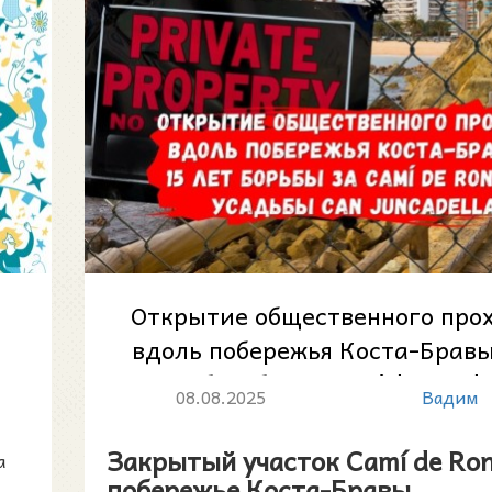
Открытие общественного про
вдоль побережья Коста-Бравы
лет борьбы за Camí de Ronda
08.08.2025
Вадим
Закрытый участок Camí de Ron
a
побережье Коста-Бравы