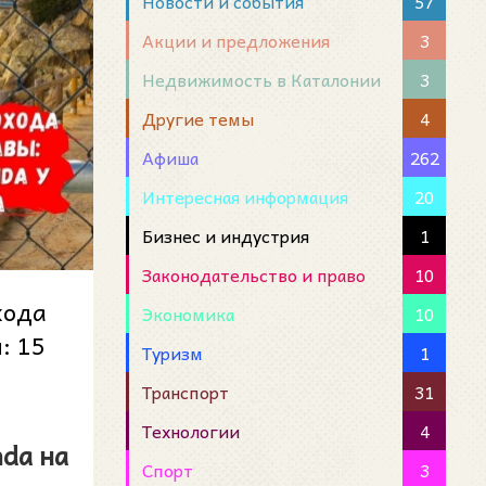
Новости и события
57
Акции и предложения
3
Недвижимость в Каталонии
3
Другие темы
4
Афиша
262
Интересная информация
20
Бизнес и индустрия
1
Законодательство и право
10
хода
Экономика
10
: 15
Туризм
1
...
Транспорт
31
Технологии
4
da на
Спорт
3