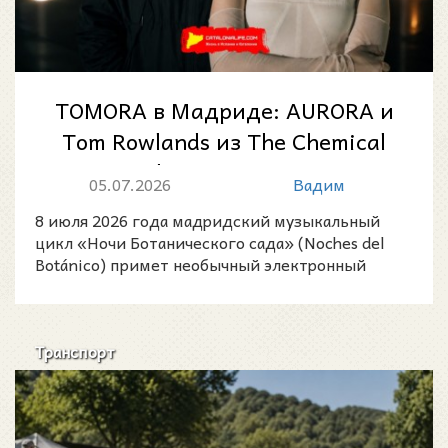
TOMORA в Мадриде: AURORA и
Tom Rowlands из The Chemical
Brothers выступят на
05.07.2026
Вадим
юбилейных Noc...
8 июля 2026 года мадридский музыкальный
цикл «Ночи Ботанического сада» (Noches del
Botánico) примет необычный электронный
проект TOMORA — совмес
Транспорт