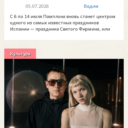
июльскому празднику
05.07.2026
Вадим
Наварры
С 6 по 14 июля Памплона вновь станет центром
одного из самых известных праздников
Испании — праздника Святого Фирмина, или
Сан-Фермин 2026 (San
Культура