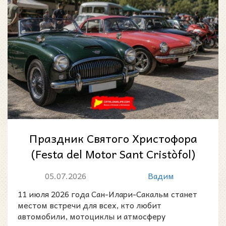
Праздник Святого Христофора
(Festa del Motor Sant Cristòfol)
в Сан-Илари-Сакальм: мотор-
05.07.2026
Вадим
шо...
11 июля 2026 года Сан-Илари-Сакальм станет
местом встречи для всех, кто любит
автомобили, мотоциклы и атмосферу