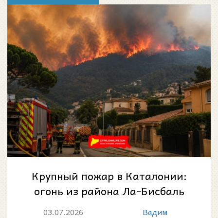
Крупный пожар в Каталонии:
огонь из района Ла-Бисбаль
дошёл до массива Гаваррес и
03.07.2026
Вадим