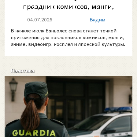
праздник комиксов, манги,
косплея и поп-культуры у
04.07.2026
Вадим
озера Баньол...
В начале июля Баньолес снова станет точкой
притяжения для поклонников комиксов, манги,
аниме, видеоигр, косплея и японской культуры.
Политика