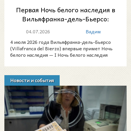
Первая Ночь белого наследия в
Вильяфранка-дель-Бьерсо:
музыка среди памятников
04.07.2026
Вадим
«Малой Комп...
4 июля 2026 года Вильяфранка-дель-Бьерсо
(Villafranca del Bierzo) впервые примет Ночь
белого наследия — I Ночь белого наследия
Вильяфранка-дель-
Новости и события