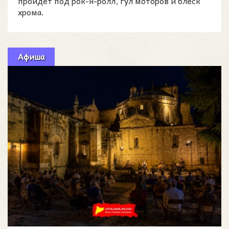
пройдёт под рок-н-ролл, гул моторов и блеск
хрома.
Афиша