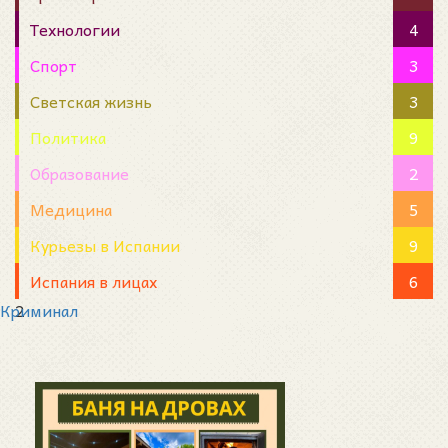
Технологии
4
Спорт
3
Светская жизнь
3
Политика
9
Образование
2
Медицина
5
Курьезы в Испании
9
Испания в лицах
6
Криминал
2