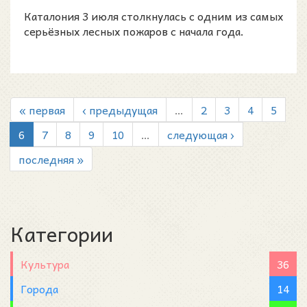
затронул...
Каталония 3 июля столкнулась с одним из самых
серьёзных лесных пожаров с начала года.
« первая
‹ предыдущая
…
2
3
4
5
6
7
8
9
10
…
следующая ›
последняя »
Категории
Культура
36
Города
14