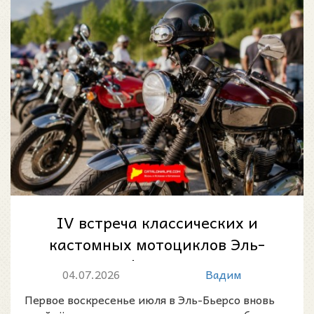
IV встреча классических и
кастомных мотоциклов Эль-
Бьерсо в Фольгосо-де-ла-
04.07.2026
Вадим
Рибера
Первое воскресенье июля в Эль-Бьерсо вновь