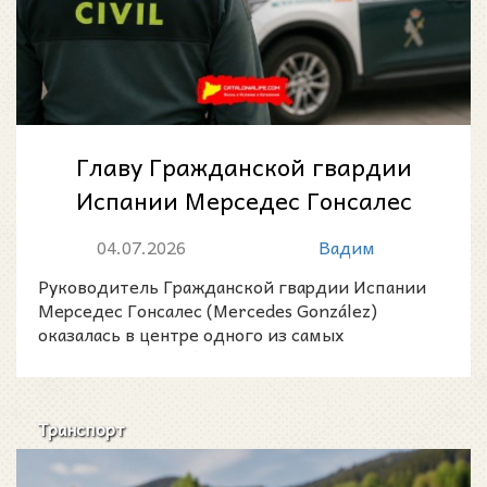
Главу Гражданской гвардии
Испании Мерседес Гонсалес
вызвали в суд по «делу Лейре
04.07.2026
Вадим
Дьес»: в...
Руководитель Гражданской гвардии Испании
Мерседес Гонсалес (Mercedes González)
оказалась в центре одного из самых
резонансных судебных расследов
Транспорт