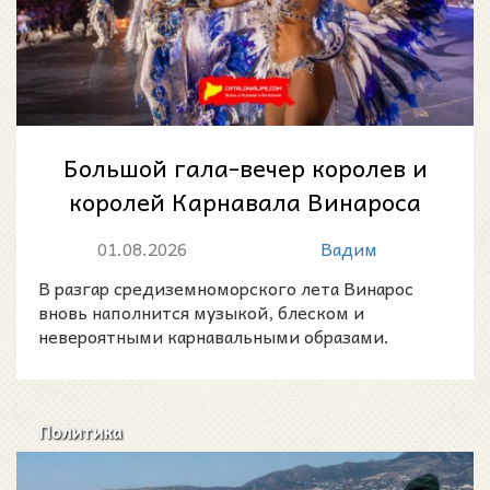
Большой гала-вечер королев и
королей Карнавала Винароса
2026: летняя ночь фантазии у
01.08.2026
Вадим
моря
В разгар средиземноморского лета Винарос
вновь наполнится музыкой, блеском и
невероятными карнавальными образами.
Политика