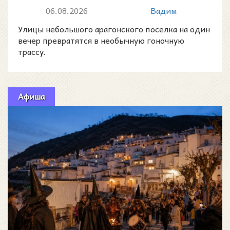
устроят скоростной спуск на
06.08.2026
Вадим
детских маш...
Улицы небольшого арагонского поселка на один
вечер превратятся в необычную гоночную
трассу.
Афиша