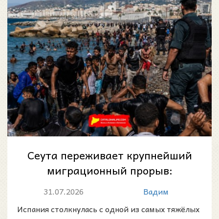
Сеута переживает крупнейший
миграционный прорыв:
десятки тысяч человек
31.07.2026
Вадим
пересекли границу с...
Испания столкнулась с одной из самых тяжёлых