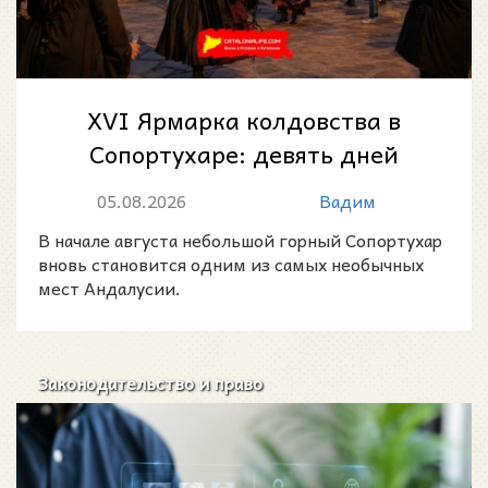
XVI Ярмарка колдовства в
Сопортухаре: девять дней
магии, легенд и народных
05.08.2026
Вадим
традиций
В начале августа небольшой горный Сопортухар
вновь становится одним из самых необычных
мест Андалусии.
Законодательство и право