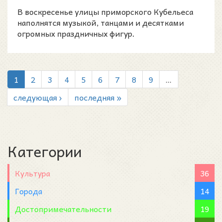
июля 2026 года
В воскресенье улицы приморского Кубельеса
наполнятся музыкой, танцами и десятками
огромных праздничных фигур.
1
2
3
4
5
6
7
8
9
…
следующая ›
последняя »
Категории
Культура
36
Города
14
Достопримечательности
19