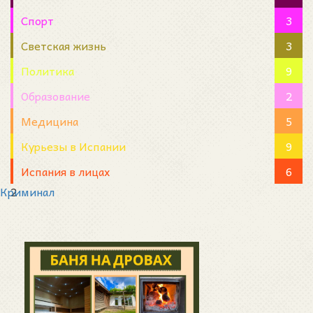
Спорт
3
Светская жизнь
3
Политика
9
Образование
2
Медицина
5
Курьезы в Испании
9
Испания в лицах
6
Криминал
2