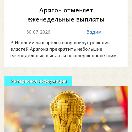
Арагон отменяет
еженедельные выплаты
несовершеннолетним
30.07.2026
Вадим
мигрантам в центрах опеки
В Испании разгорелся спор вокруг решения
властей Арагона прекратить небольшие
еженедельные выплаты несовершеннолетним
мигрантам, находящимся под
Интересная информация