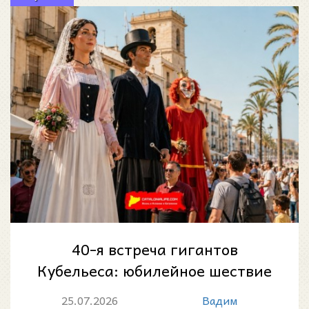
40-я встреча гигантов
Кубельеса: юбилейное шествие
каталонских великанов 26
25.07.2026
Вадим