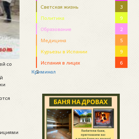
Светская жизнь
3
Политика
9
Образование
2
Медицина
5
Курьезы в Испании
9
Испания в лицах
6
ей со
Криминал
2
ай
ки
ются
зициями