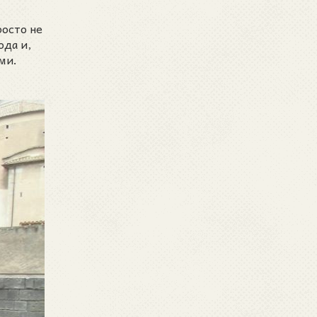
осто не
ода и,
ми.