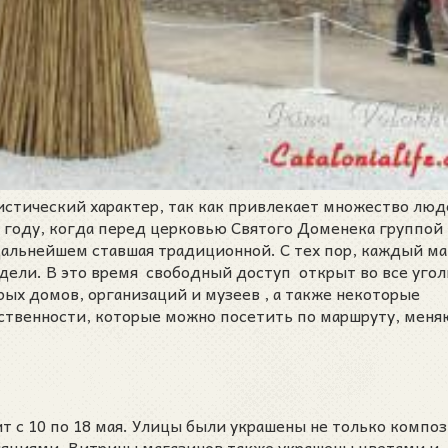
ристический характер, так как привлекает множество люд
5 году, когда перед церковью Святого Доменека группой
дальнейшем ставшая традиционной. С тех пор, каждый м
дели. В это время свободный доступ открыт во все угол
рых домов, организаций и музеев , а также некоторые
ственности, которые можно посетить по маршруту, меня
с 10 по 18 мая. Улицы были украшены не только компо
ляциями. Витрины магазинов также украшены цветами и