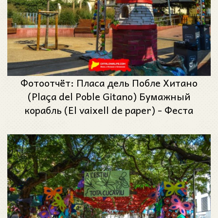
Фотоотчёт: Пласа дель Побле Хитано
(Plaça del Poble Gitano) Бумажный
корабль (El vaixell de paper) - Феста
Майор де Грасиа 2023 (Festa Major de
Gràcia 2023)