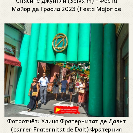
Спасите джунгли (Selva’m) - Феста
Майор де Грасиа 2023 (Festa Major de
Gràcia 2023)
Фотоотчёт: Улица Фратернитат де Дальт
(carrer Fraternitat de Dalt) Фратерния