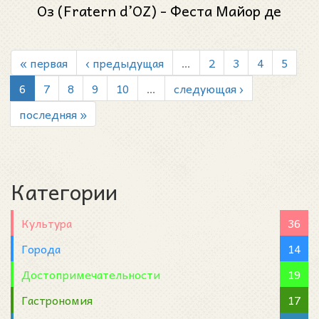
Оз (Fratern d’OZ) - Феста Майор де
Грасиа 2023 (Festa Major de Gràcia 2023)
« первая
‹ предыдущая
…
2
3
4
5
6
7
8
9
10
…
следующая ›
последняя »
Категории
Культура
36
Города
14
Достопримечательности
19
Гастрономия
17