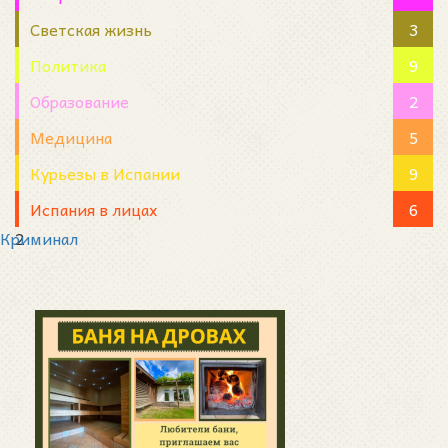
Светская жизнь
3
Политика
9
Образование
2
Медицина
5
Курьезы в Испании
9
Испания в лицах
6
Криминал
2