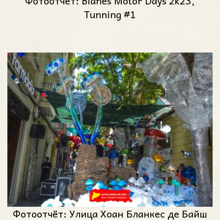
Фотоотчет: Blanes Motor Days 2k23,
Tunning #1
Фотоотчёт: Улица Хоан Бланкес де Байш