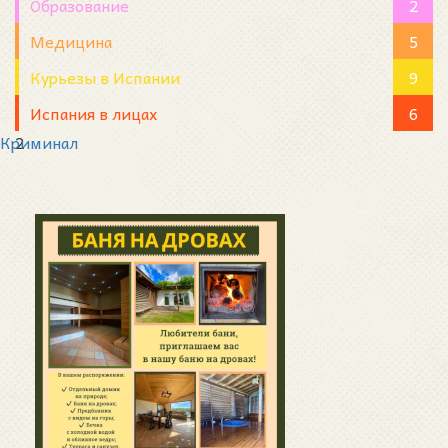
Образование
2
Медицина
5
Курьезы в Испании
9
Испания в лицах
6
Криминал
2