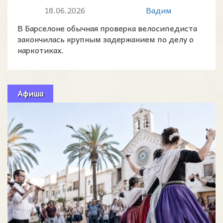
нашли у него крупную партию
18.06.2026
Вадим
наркотиков
В Барселоне обычная проверка велосипедиста
закончилась крупным задержанием по делу о
наркотиках.
Афиша