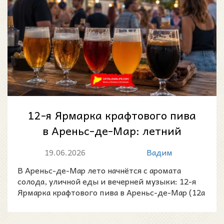
12-я Ярмарка крафтового пива
в Ареньс-де-Мар: летний
вечер у моря, гастрономия и
19.06.2026
Вадим
каталонск...
В Ареньс-де-Мар лето начнётся с аромата
солода, уличной еды и вечерней музыки: 12-я
Ярмарка крафтового пива в Ареньс-де-Мар (12a
Fira de la Cerv