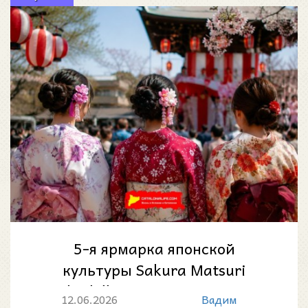
5-я ярмарка японской
культуры Sakura Matsuri
Sabadell 2026: Япония снова
12.06.2026
Вадим