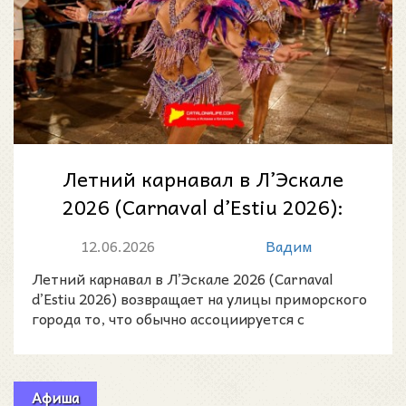
Летний карнавал в Л’Эскале
2026 (Carnaval d’Estiu 2026):
ночное шествие у моря 13 июня
12.06.2026
Вадим
Летний карнавал в Л’Эскале 2026 (Carnaval
d’Estiu 2026) возвращает на улицы приморского
города то, что обычно ассоциируется с
февралем: яркие ко
Афиша