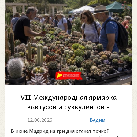
VII Международная ярмарка
кактусов и суккулентов в
Мадриде: зелёный уикенд в
12.06.2026
Вадим
Розаледе Парк...
В июне Мадрид на три дня станет точкой