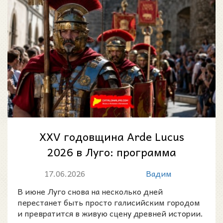
XXV годовщина Arde Lucus
2026 в Луго: программа
праздника исторической
17.06.2026
Вадим
реконструкции Annvs...
В июне Луго снова на несколько дней
перестанет быть просто галисийским городом
и превратится в живую сцену древней истории.