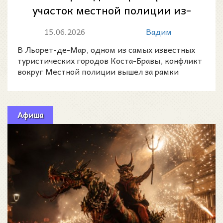
участок местной полиции из-
за нехватки сотрудников
15.06.2026
Вадим
В Льорет-де-Мар, одном из самых известных
туристических городов Коста-Бравы, конфликт
вокруг Местной полиции вышел за рамки
обычного трудового с
Афиша