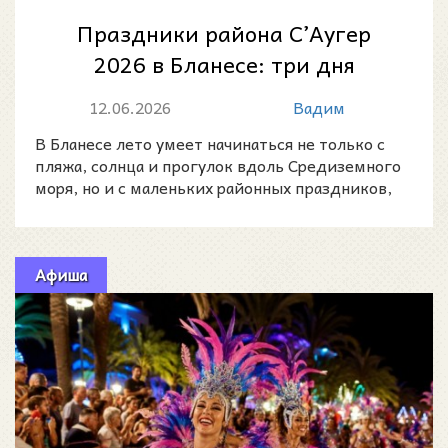
Праздники района С’Аугер
2026 в Бланесе: три дня
соседской культуры, музыки и
12.06.2026
Вадим
летней жизни...
В Бланесе лето умеет начинаться не только с
пляжа, солнца и прогулок вдоль Средиземного
моря, но и с маленьких районных праздников,
где город ра
Афиша