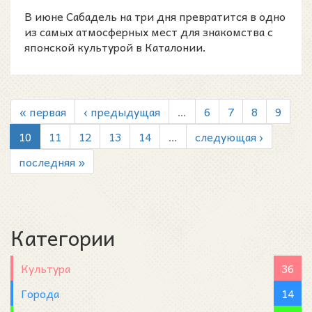
расцветёт в Сабад...
В июне Сабадель на три дня превратится в одно
из самых атмосферных мест для знакомства с
японской культурой в Каталонии.
« первая
‹ предыдущая
…
6
7
8
9
10
11
12
13
14
…
следующая ›
последняя »
Категории
Культура
36
Города
14