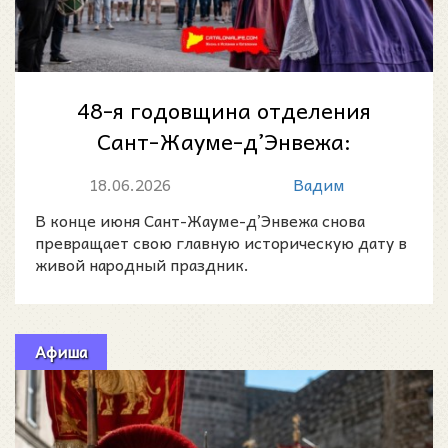
48-я годовщина отделения
Сант-Жауме-д’Энвежа:
праздник памяти, лета и
18.06.2026
Вадим
местной гордости в д...
В конце июня Сант-Жауме-д’Энвежа снова
превращает свою главную историческую дату в
живой народный праздник.
Афиша