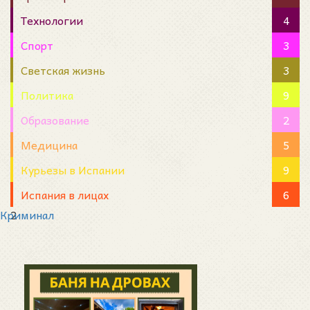
Технологии
4
Спорт
3
Светская жизнь
3
Политика
9
Образование
2
Медицина
5
Курьезы в Испании
9
Испания в лицах
6
Криминал
2