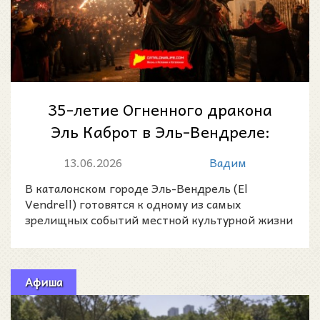
35-летие Огненного дракона
Эль Каброт в Эль-Вендреле:
ночь огня, пороха и
13.06.2026
Вадим
каталонского бес...
В каталонском городе Эль-Вендрель (El
Vendrell) готовятся к одному из самых
зрелищных событий местной культурной жизни
— 35-летию Огненного драк
Афиша