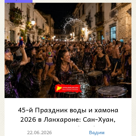
45-й Праздник воды и хамона
2026 в Ланхароне: Сан-Хуан,
шествие ведьм, барабаны и
22.06.2026
Вадим