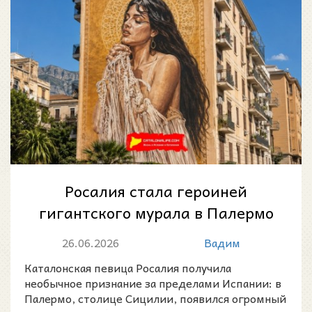
Росалия стала героиней
гигантского мурала в Палермо
после песни о святой
26.06.2026
Вадим
покровительнице г...
Каталонская певица Росалия получила
необычное признание за пределами Испании: в
Палермо, столице Сицилии, появился огромный