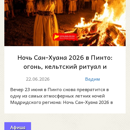
Ночь Сан-Хуана 2026 в Пинто:
огонь, кельтский ритуал и
летнее солнцестояние в парке
22.06.2026
Вадим
Хуана...
Вечер 23 июня в Пинто снова превратится в
одну из самых атмосферных летних ночей
Мадридского региона: Ночь Сан-Хуана 2026 в
Пинто (Noche de San
Афиша