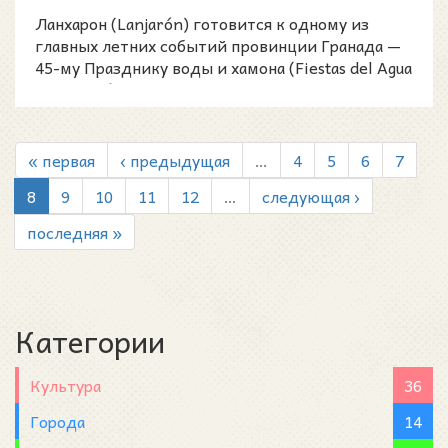
«Водная...
Ланхарон (Lanjarón) готовится к одному из
главных летних событий провинции Гранада —
45-му Празднику воды и хамона (Fiestas del Agua
y del Jamón
« первая
‹ предыдущая
…
4
5
6
7
8
9
10
11
12
…
следующая ›
последняя »
Категории
Культура
36
Города
14