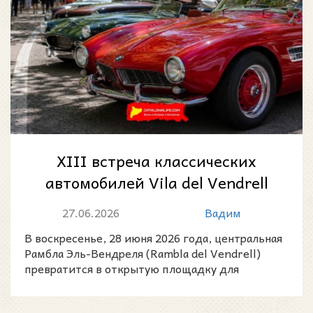
XIII встреча классических
автомобилей Vila del Vendrell
2026: ретро-авто и мотоциклы
27.06.2026
Вадим
на Ра...
В воскресенье, 28 июня 2026 года, центральная
Рамбла Эль-Вендреля (Rambla del Vendrell)
превратится в открытую площадку для
поклонников автомоби