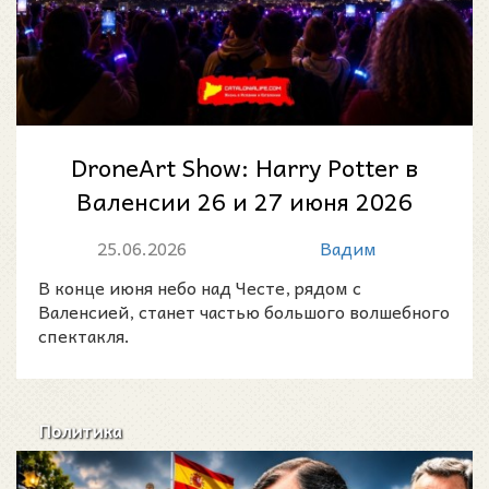
DroneArt Show: Harry Potter в
Валенсии 26 и 27 июня 2026
года: 1200 дронов над трассой
25.06.2026
Вадим
Рик...
В конце июня небо над Честе, рядом с
Валенсией, станет частью большого волшебного
спектакля.
Политика