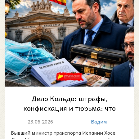
Дело Кольдо: штрафы,
конфискация и тюрьма: что
решил Верховный суд Испании
23.06.2026
Вадим
по делу Кольдо
Бывший министр транспорта Испании Хосе