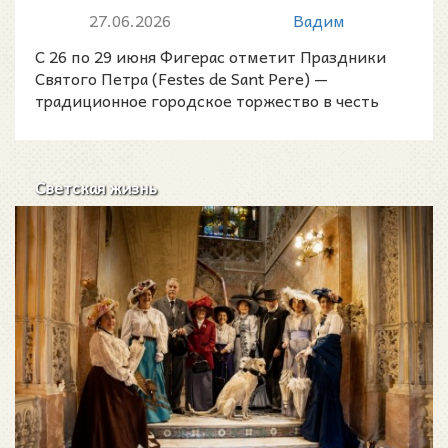
музыки, традиций и летних
27.06.2026
Вадим
событий
С 26 по 29 июня Фигерас отметит Праздники
Святого Петра (Festes de Sant Pere) —
традиционное городское торжество в честь
покровителя города.
Светская жизнь