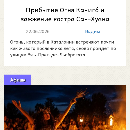
Прибытие Огня Канигó и
зажжение костра Сан-Хуана
2026 в Эль-Прат-де-
22.06.2026
Вадим
Льобрегате
Огонь, который в Каталонии встречают почти
как живого посланника лета, снова пройдёт по
улицам Эль-Прат-де-Льобрегата.
Афиша