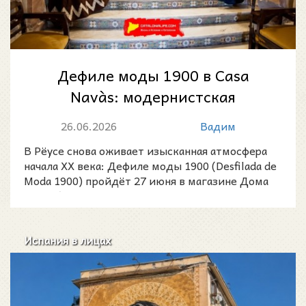
Дефиле моды 1900 в Casa
Navàs: модернистская
элегантность возвращается в
26.06.2026
Вадим
Рёус
В Рёусе снова оживает изысканная атмосфера
начала XX века: Дефиле моды 1900 (Desfilada de
Moda 1900) пройдёт 27 июня в магазине Дома
Навас (Casa
Испания в лицах