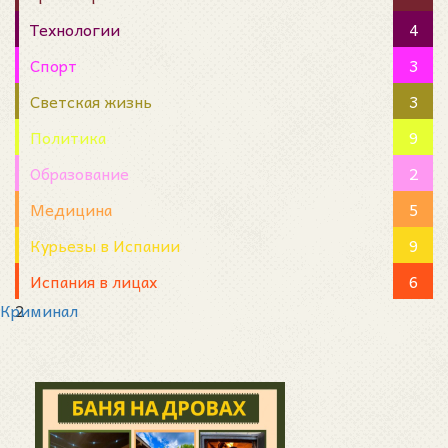
Технологии
4
Спорт
3
Светская жизнь
3
Политика
9
Образование
2
Медицина
5
Курьезы в Испании
9
Испания в лицах
6
Криминал
2