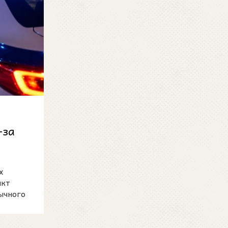
и
-за
х
икт
ычного