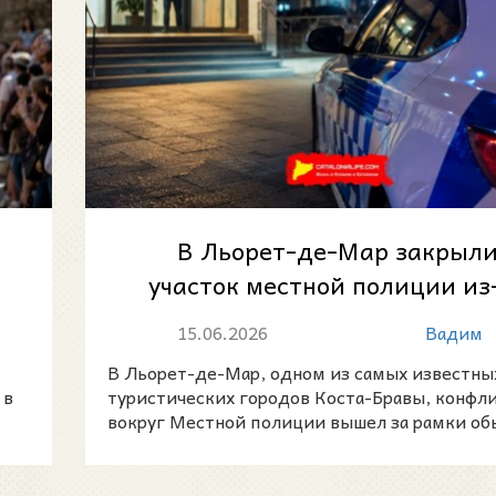
в
В Льорет-де-Мар закрыл
участок местной полиции из
нехватки сотрудников
15.06.2026
Вадим
В Льорет-де-Мар, одном из самых известны
 в
туристических городов Коста-Бравы, конфл
вокруг Местной полиции вышел за рамки об
трудового с