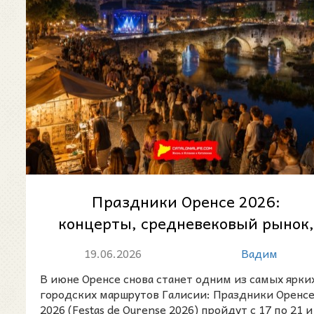
Праздники Оренсе 2026:
концерты, средневековый рынок
семейные развлечения и
19.06.2026
Вадим
фейерверк у Р...
В июне Оренсе снова станет одним из самых ярки
городских маршрутов Галисии: Праздники Оренс
2026 (Festas de Ourense 2026) пройдут с 17 по 21 и