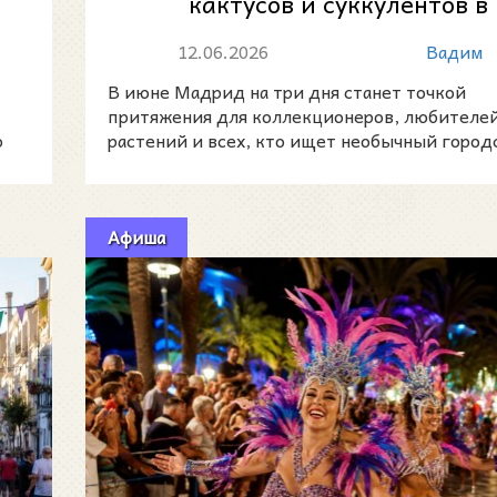
кактусов и суккулентов в
.
Мадриде: зелёный уикенд 
12.06.2026
Вадим
Розаледе Парк...
В июне Мадрид на три дня станет точкой
притяжения для коллекционеров, любителе
о
растений и всех, кто ищет необычный город
план на вых
Афиша