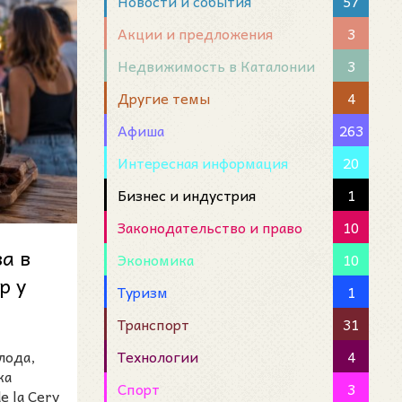
Новости и события
57
Акции и предложения
3
Недвижимость в Каталонии
3
Другие темы
4
Афиша
263
Интересная информация
20
Бизнес и индустрия
1
Законодательство и право
10
а в
Экономика
10
р у
Туризм
1
к...
Транспорт
31
Технологии
4
лода,
ка
Спорт
3
e la Cerv