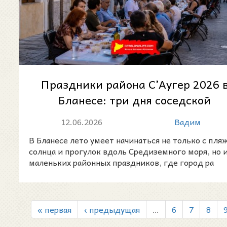
Праздники района С’Аугер 2026 
Бланесе: три дня соседской
культуры, музыки и летней
12.06.2026
Вадим
жизни...
В Бланесе лето умеет начинаться не только с пляж
солнца и прогулок вдоль Средиземного моря, но и
маленьких районных праздников, где город ра
« первая
‹ предыдущая
…
6
7
8