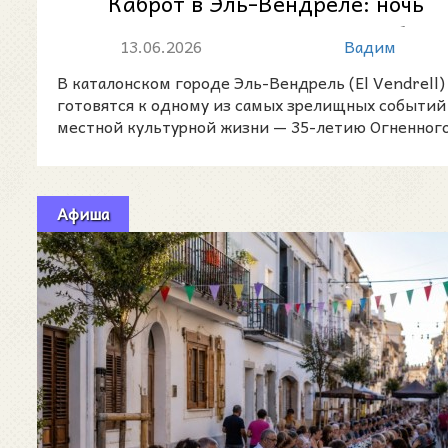
Каброт в Эль-Вендреле: ночь
огня, пороха и каталонского бес..
13.06.2026
Вадим
В каталонском городе Эль-Вендрель (El Vendrell)
готовятся к одному из самых зрелищных событий
местной культурной жизни — 35-летию Огненног
драк
Афиша