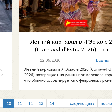
в
Летний карнавал в Л’Эскале 
(Carnaval d’Estiu 2026): ноч
шествие у моря 13 июня
12.06.2026
Вадим
а,
Летний карнавал в Л’Эскале 2026 (Carnaval d’
 с
2026) возвращает на улицы приморского гор
что обычно ассоциируется с февралем: яркие
9
10
11
12
13
14
…
следующая ›
после