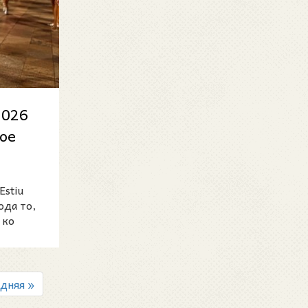
2026
ное
Estiu
ода то,
 ко
дняя »