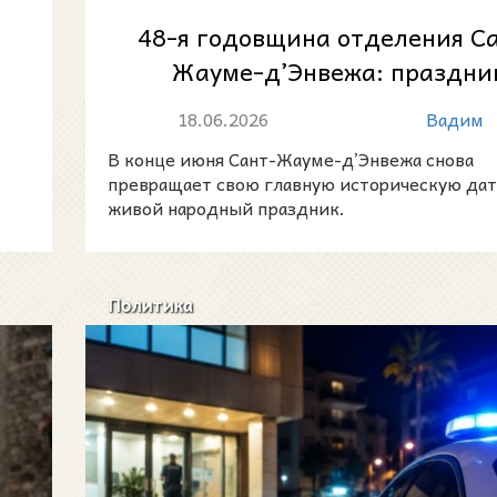
48-я годовщина отделения С
Жауме-д’Энвежа: праздни
памяти, лета и местной горд
18.06.2026
Вадим
в д...
В конце июня Сант-Жауме-д’Энвежа снова
превращает свою главную историческую дат
живой народный праздник.
Политика