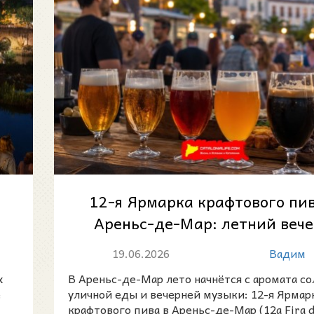
12-я Ярмарка крафтового пив
,
Ареньс-де-Мар: летний вече
моря, гастрономия и каталонс
19.06.2026
Вадим
х
В Ареньс-де-Мар лето начнётся с аромата со
е
уличной еды и вечерней музыки: 12-я Ярмар
крафтового пива в Ареньс-де-Мар (12a Fira d