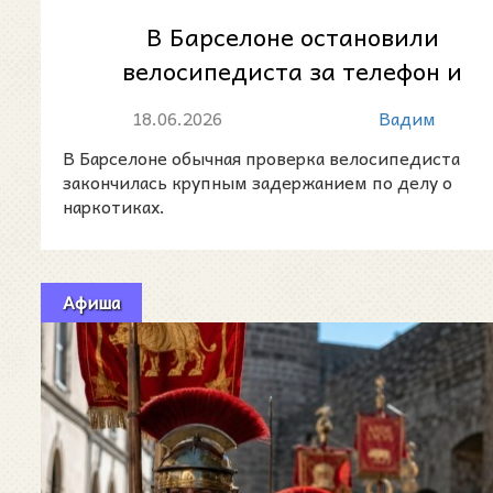
В Барселоне остановили
велосипедиста за телефон и
нашли у него крупную партию
18.06.2026
Вадим
наркотиков
В Барселоне обычная проверка велосипедиста
закончилась крупным задержанием по делу о
наркотиках.
Афиша