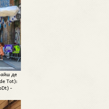
Байш де
de Tot):
Dt) -
Major de