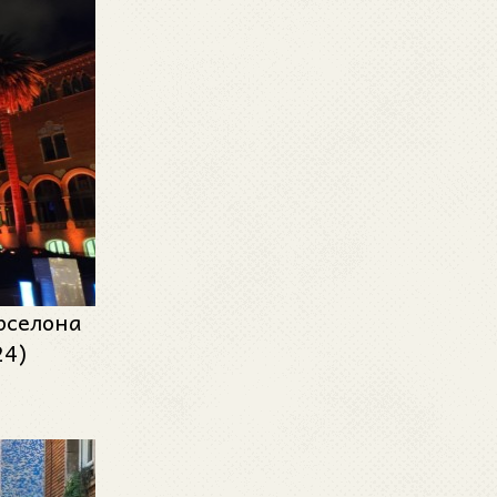
рселона
24)