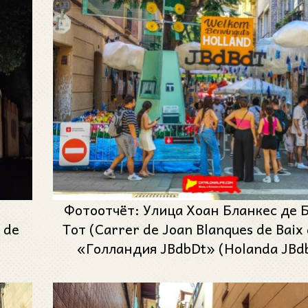
Фотоотчёт: Улица Хоан Бланкес де 
 de
Тот (Carrer de Joan Blanques de Baix 
«Голландия JBdbDt» (Holanda JBdb
Феста Майор де Грасиа 2024 (Festa 
Gràcia 2024)