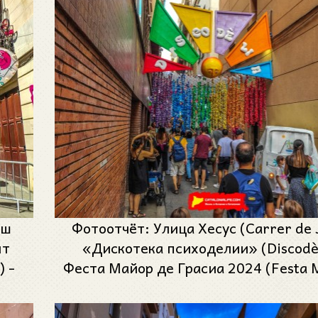
йш
Фотоотчёт: Улица Хесус (Carrer de 
нт
«Дискотека психоделии» (Discodèl
) -
Феста Майор де Грасиа 2024 (Festa 
r de
Gràcia 2024)