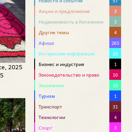
Новости и события
57
Акции и предложения
3
Недвижимость в Каталонии
3
Другие темы
4
Афиша
265
Интересная информация
20
Бизнес и индустрия
1
се, 2025
25
Законодательство и право
10
Экономика
10
Туризм
1
Транспорт
31
Технологии
4
Спорт
3