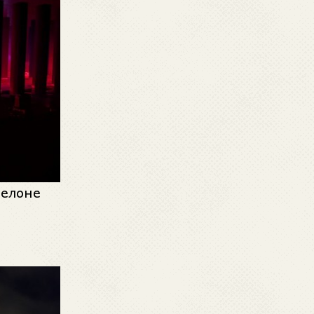
селоне