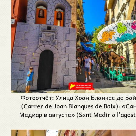
Фотоотчёт: Улица Хоан Бланкес де Ба
(Carrer de Joan Blanques de Baix): «Са
Медиар в августе» (Sant Medir a l’agost
Феста Майор де Грасиа 2024 (Festa Majo
Gràcia 2024)