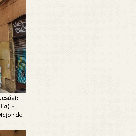
Jesús):
ia) -
Major de