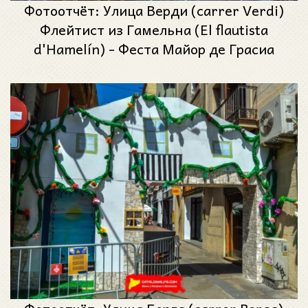
Фотоотчёт: Улица Верди (carrer Verdi)
Флейтист из Гамельна (El flautista
d'Hamelín) - Феста Майор де Грасиа
2023 (Festa Major de Gràcia 2023)