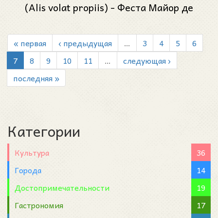
(Alis volat propiis) - Феста Майор де
Грасиа 2023 (Festa Major de Gràcia 2023)
« первая
‹ предыдущая
…
3
4
5
6
7
8
9
10
11
…
следующая ›
последняя »
Категории
Культура
36
Города
14
Достопримечательности
19
Гастрономия
17