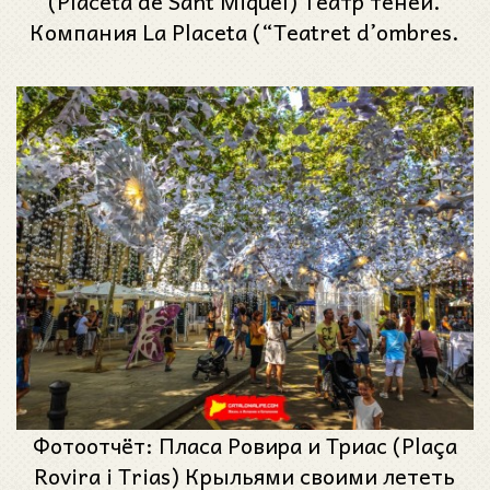
(Placeta de Sant Miquel) Театр теней.
Компания La Placeta (“Teatret d’ombres.
Companyia La Placeta) - Феста Майор де
Грасиа 2023 (Festa Major de Gràcia 2023)
Фотоотчёт: Пласа Ровира и Триас (Plaça
Rovira i Trias) Крыльями своими лететь