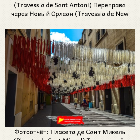
(Travessia de Sant Antoni) Переправа
через Новый Орлеан (Travessia de New
Orleans) - Феста Майор де Грасиа 2023
(Festa Major de Gràcia 2023)
Фотоотчёт: Пласета де Сант Микель