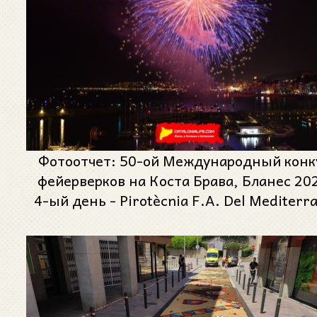
Фотоотчет: 50-ой Международный конк
фейерверков на Коста Брава, Бланес 202
4-ый день - Pirotècnia F.A. Del Mediterr
de Valencia