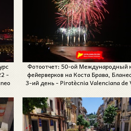
урс
Фотоотчет: 50-ой Международный 
2 -
фейерверков на Коста Брава, Бланес
aneo
3-ий день - Pirotècnia Valenciana de 