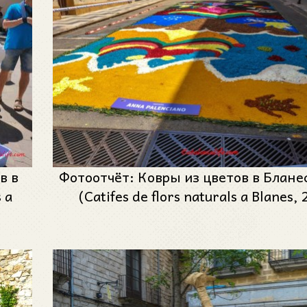
в в
Фотоотчёт: Ковры из цветов в Блане
 a
(Catifes de flors naturals a Blanes,