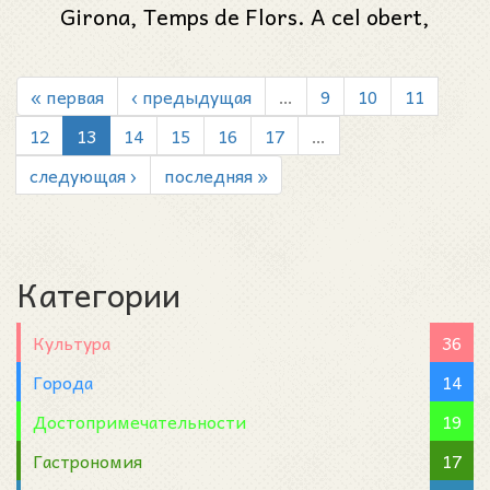
Girona, Temps de Flors. A cel obert,
2021". Часть #5
« первая
‹ предыдущая
…
9
10
11
12
13
14
15
16
17
…
следующая ›
последняя »
Категории
Культура
36
Города
14
Достопримечательности
19
Гастрономия
17