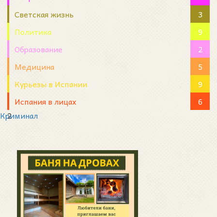
Светская жизнь
3
Политика
9
Образование
2
Медицина
5
Курьезы в Испании
9
Испания в лицах
6
Криминал
2